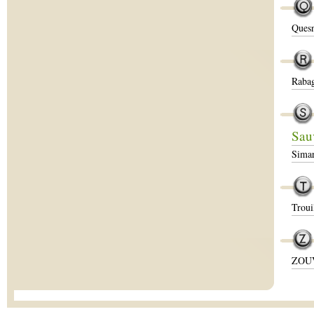
Quesn
Rabag
Sau
Sima
Troui
ZOUV