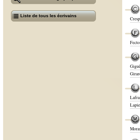
Liste de tous les écrivains
Cresp
Fecto
Giguè
Girar
Lafra
Lapie
Moras