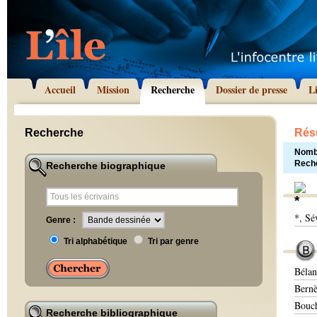
Accueil
Mission
Recherche
Dossier de presse
L
Recherche
Résu
Nombr
Rech
Recherche biographique
*, Sé
Genre :
Tri alphabétique
Tri par genre
Bélan
Bernè
Bouch
Recherche bibliographique