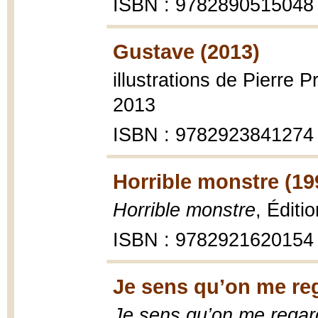
ISBN : 9782890515048
Gustave (2013)
illustrations de Pierre P
2013
ISBN : 9782923841274
Horrible monstre (19
Horrible monstre
, Éditi
ISBN : 9782921620154
Je sens qu’on me re
Je sens qu’on me regar