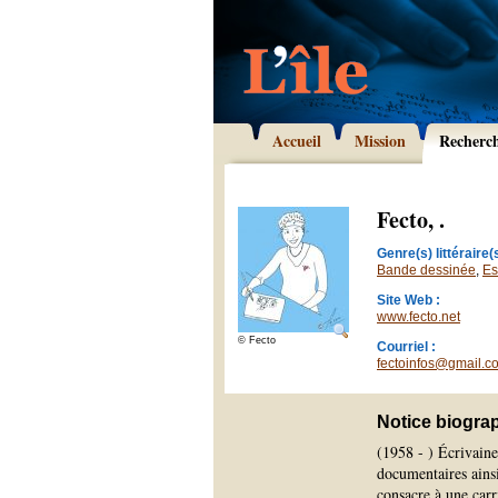
Accueil
Mission
Recherc
Fecto, .
Genre(s) littéraire(s
Bande dessinée
,
Es
Site Web :
www.fecto.net
© Fecto
Courriel :
fectoinfos@gmail.c
Notice biogra
(1958 - ) Écrivaine 
documentaires ainsi
consacre à une carri