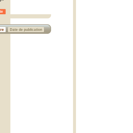
te
tre
Date de publication