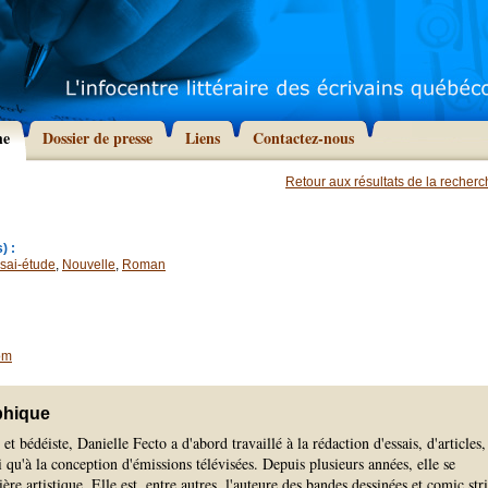
he
Dossier de presse
Liens
Contactez-nous
Retour aux résultats de la recher
) :
sai-étude
,
Nouvelle
,
Roman
om
phique
et bédéiste, Danielle Fecto a d'abord travaillé à la rédaction d'essais, d'articles,
 qu'à la conception d'émissions télévisées. Depuis plusieurs années, elle se
ère artistique. Elle est, entre autres, l'auteure des bandes dessinées et comic str