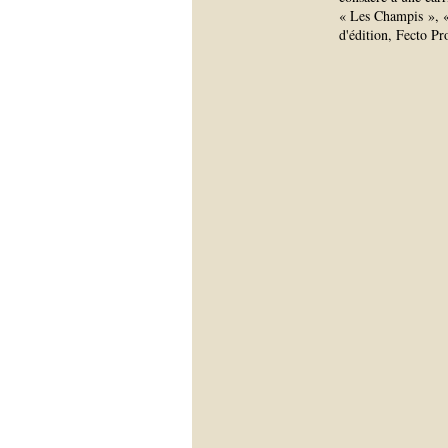
« Les Champis », «
d'édition, Fecto Pr