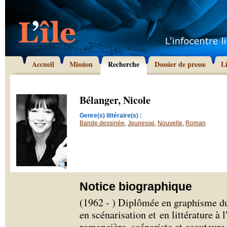
Accueil
Mission
Recherche
Dossier de presse
L
Bélanger, Nicole
Genre(s) littéraire(s) :
Bande dessinée
,
Jeunesse
,
Nouvelle
,
Roman
Notice biographique
(1962 - ) Diplômée en graphisme d
en scénarisation et en littérature 
romancière, scénariste et coauteur