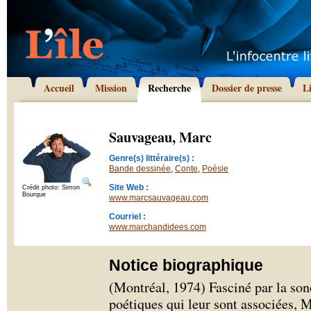
Accueil
Mission
Recherche
Dossier de presse
L
Sauvageau, Marc
Genre(s) littéraire(s) :
Bande dessinée
,
Conte
,
Poésie
Site Web :
Crédit photo: Simon
Bourque
www.marcsauvageau.com
Courriel :
www.marchandidees.com
Notice biographique
(Montréal, 1974) Fasciné par la son
poétiques qui leur sont associées, 