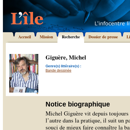
Accueil
Mission
Recherche
Dossier de presse
L
Giguère, Michel
Genre(s) littéraire(s) :
Bande dessinée
Notice biographique
Michel Giguère vit depuis toujours 
l’autre dans la pratique, il suit un
souci de mieux faire connaître la ba