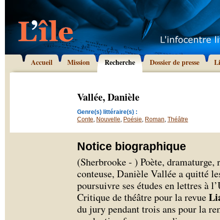
Accueil
Mission
Recherche
Dossier de presse
L
Vallée, Danièle
Genre(s) littéraire(s) :
Conte
,
Nouvelle
,
Poésie
,
Roman
,
Théâtre
Notice biographique
(Sherbrooke - ) Poète, dramaturge, 
conteuse, Danièle Vallée a quitté le
poursuivre ses études en lettres à l
Li
Critique de théâtre pour la revue
du jury pendant trois ans pour la r