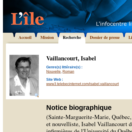
Accueil
Mission
Recherche
Dossier de presse
L
Vaillancourt, Isabel
Genre(s) littéraire(s) :
Nouvelle
,
Roman
Site Web :
www3.telebecinternet.com/isabel.vaillancourt
Notice biographique
(Sainte-Marguerite-Marie, Québec, 
et nouvelliste, Isabel Vaillancourt 
infirmières de l'Université du Qué