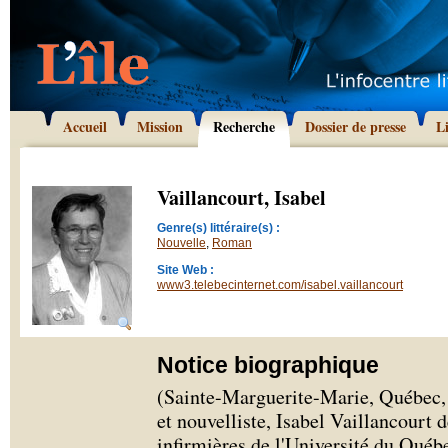
Accueil
Mission
Recherche
Dossier de presse
L
Vaillancourt, Isabel
Genre(s) littéraire(s) :
Nouvelle
,
Roman
Site Web :
www3.telebecinternet.com/isabel.vaillancourt
Notice biographique
(Sainte-Marguerite-Marie, Québec, 
et nouvelliste, Isabel Vaillancourt 
infirmières de l'Université du Qué