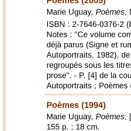
Poèmes (2005)
Marie Uguay,
Poèmes
,
ISBN : 2-7646-0376-2 (b
Notes : "Ce volume com
déjà parus (Signe et rum
Autoportraits, 1982), d
regroupés sous les tit
prose". - P. [4] de la co
Autoportraits ; Poèmes
Poèmes (1994)
Marie Uguay,
Poèmes
,
155 p. ; 18 cm.