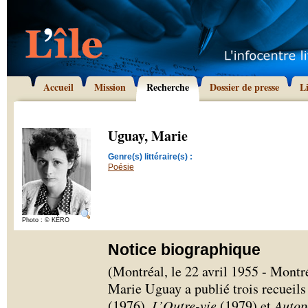
Accueil
Mission
Recherche
Dossier de presse
L
Uguay, Marie
Genre(s) littéraire(s) :
Poésie
Photo : © KÈRO
Notice biographique
(Montréal, le 22 avril 1955 - Montré
Marie Uguay a publié trois recueil
(1976),
L’Outre-vie
(1979) et
Autop