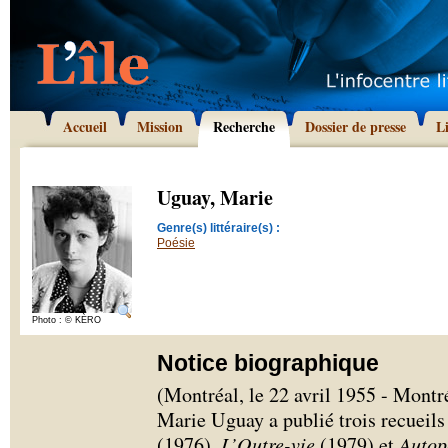
Accueil
Mission
Recherche
Dossier de presse
L
Uguay, Marie
Genre(s) littéraire(s) :
Poésie
Photo : © KÈRO
Notice biographique
(Montréal, le 22 avril 1955 - Montré
Marie Uguay a publié trois recueil
(1976),
L’Outre-vie
(1979) et
Autop