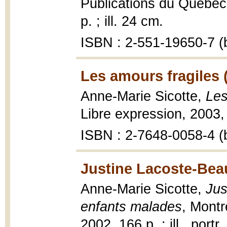
Publications du Québec,
p. ; ill. 24 cm.
ISBN : 2-551-19650-7 (b
Les amours fragiles 
Anne-Marie Sicotte,
Les
Libre expression, 2003,
ISBN : 2-7648-0058-4 (b
Justine Lacoste-Bea
Anne-Marie Sicotte,
Jus
enfants malades
, Montr
2002, 166 p. : ill., portr