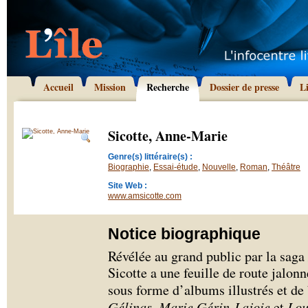
Accueil
Mission
Recherche
Dossier de presse
L
Sicotte, Anne-Marie
Genre(s) littéraire(s) :
Biographie
,
Essai-étude
,
Nouvelle
,
Roman
,
Théâtre
Site Web :
www.amsicotte.com
Notice biographique
Révélée au grand public par la saga
Sicotte a une feuille de route jalon
sous forme d’albums illustrés et de 
Gélinas
,
Marie Gérin-Lajoie
et
Lou