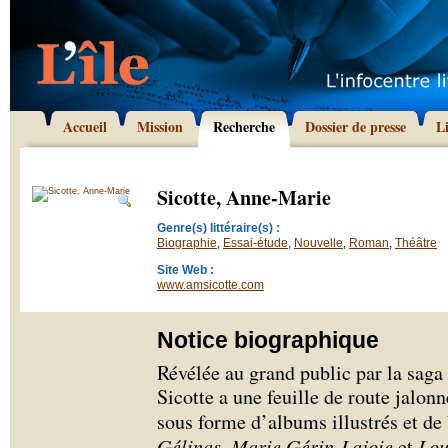
Accueil
Mission
Recherche
Dossier de presse
L
Sicotte, Anne-Marie
Genre(s) littéraire(s) :
Biographie
,
Essai-étude
,
Nouvelle
,
Roman
,
Théâtre
Site Web :
www.amsicotte.com
Notice biographique
Révélée au grand public par la saga
Sicotte a une feuille de route jalon
sous forme d’albums illustrés et de 
Gélinas
,
Marie Gérin-Lajoie
et
Lou