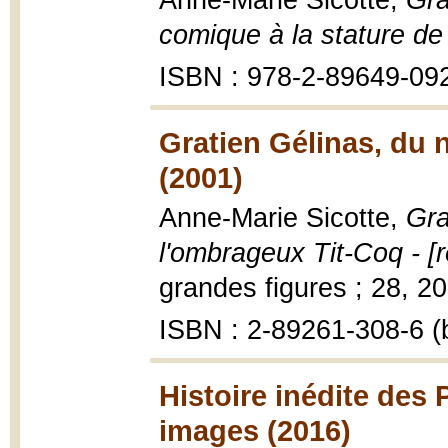
Anne-Marie Sicotte,
Gra
comique à la stature de
ISBN : 978-2-89649-09
Gratien Gélinas, du n
(2001)
Anne-Marie Sicotte,
Gra
l'ombrageux Tit-Coq - [r
grandes figures ; 28, 200
ISBN : 2-89261-308-6 (b
Histoire inédite des 
images (2016)