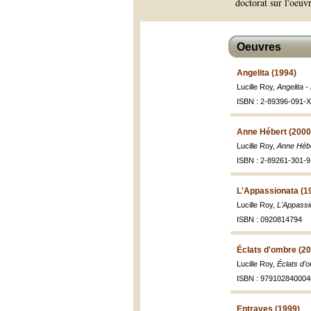
doctorat sur l'oeu
Oeuvres
Angelita (1994)
Lucille Roy,
Angelita 
ISBN : 2-89396-091-X 
Anne Hébert (2000
Lucille Roy,
Anne Héber
ISBN : 2-89261-301-9
L'Appassionata (1
Lucille Roy,
L'Appassi
ISBN : 0920814794
Éclats d'ombre (2
Lucille Roy,
Éclats d'
ISBN : 979102840004
Entraves (1999)