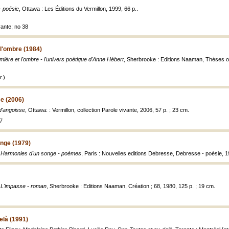
- poésie
, Ottawa : Les Éditions du Vermillon, 1999, 66 p..
vante; no 38
 l'ombre (1984)
umière et l'ombre - l'univers poétique d'Anne Hébert
, Sherbrooke : Editions Naaman, Thèses o
.)
e (2006)
d'angoisse
, Ottawa: : Vermillon, collection Parole vivante, 2006, 57 p. ; 23 cm.
7
nge (1979)
,
Harmonies d'un songe - poèmes
, Paris : Nouvelles editions Debresse, Debresse - poésie, 1
,
L'impasse - roman
, Sherbrooke : Editions Naaman, Création ; 68, 1980, 125 p. ; 19 cm.
elà (1991)