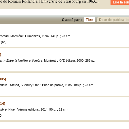
vre de Romain Rolland à l'Université de Strasbourg en 1963.
...
Lire la sui
Classé par :
Titre
Date de publicatio
- roman
, Montréal : Humanitas, 1994, 141 p. ; 23 cm.
(br.)
)
t - Entre la lumière et l'ombre
, Montréal : XYZ éditeur, 2000, 288 p..
985)
onata - roman
, Sudbury Ont. : Prise de parole, 1985, 188 p. ; 23 cm.
014)
ombre
, Nice : Vérone éditions, 2014, 90 p. ; 21 cm.
0