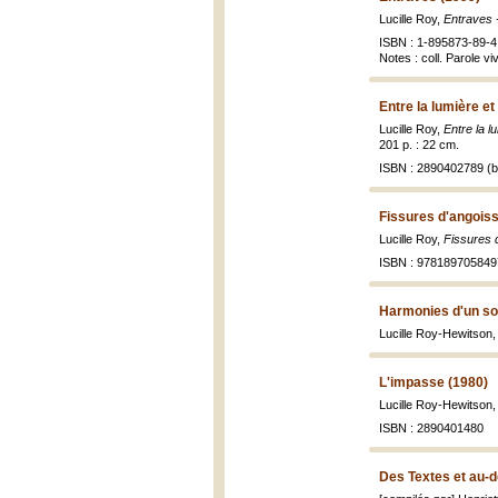
Lucille Roy,
Entraves 
ISBN : 1-895873-89-4
Notes : coll. Parole vi
Entre la lumière et
Lucille Roy,
Entre la l
201 p. : 22 cm.
ISBN : 2890402789 (br
Fissures d'angoiss
Lucille Roy,
Fissures 
ISBN : 978189705849
Harmonies d'un so
Lucille Roy-Hewitson
L'impasse (1980)
Lucille Roy-Hewitson
ISBN : 2890401480
Des Textes et au-d