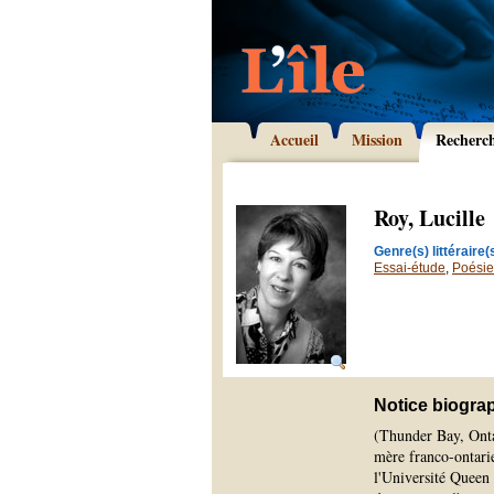
Accueil
Mission
Recherc
Roy, Lucille
Genre(s) littéraire(s
Essai-étude
,
Poésie
Notice biogra
(Thunder Bay, Ontar
mère franco-ontarie
l'Université Queen 