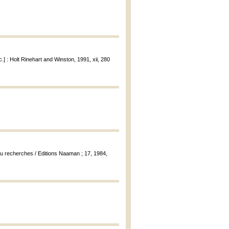
c.] : Holt Rinehart and Winston, 1991, xii, 280
u recherches / Editions Naaman ; 17, 1984,