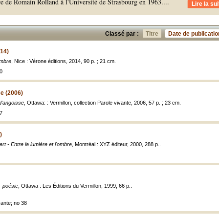
vre de Romain Rolland à l'Université de Strasbourg en 1963.
...
Lire la sui
Classé par :
Titre
Date de publicatio
014)
ombre
, Nice : Vérone éditions, 2014, 90 p. ; 21 cm.
0
e (2006)
d'angoisse
, Ottawa: : Vermillon, collection Parole vivante, 2006, 57 p. ; 23 cm.
7
)
t - Entre la lumière et l'ombre
, Montréal : XYZ éditeur, 2000, 288 p..
- poésie
, Ottawa : Les Éditions du Vermillon, 1999, 66 p..
vante; no 38