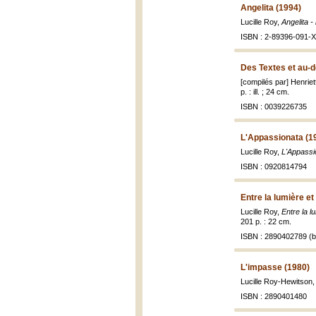
Angelita (1994)
Lucille Roy,
Angelita 
ISBN : 2-89396-091-X 
Des Textes et au-d
[compilés par] Henriet
p. : ill. ; 24 cm.
ISBN : 0039226735
L'Appassionata (1
Lucille Roy,
L'Appassi
ISBN : 0920814794
Entre la lumière et
Lucille Roy,
Entre la l
201 p. : 22 cm.
ISBN : 2890402789 (br
L'impasse (1980)
Lucille Roy-Hewitson
ISBN : 2890401480