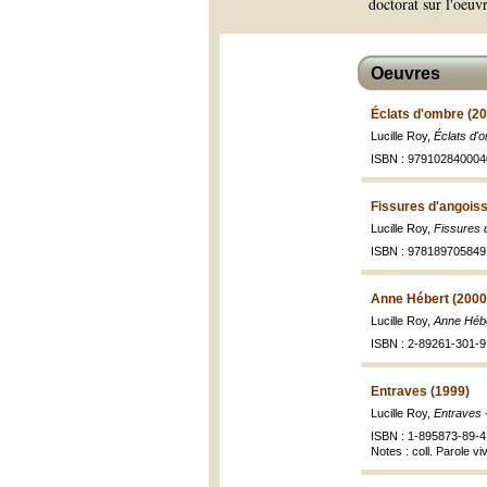
doctorat sur l'oeu
Oeuvres
Éclats d'ombre (2
Lucille Roy,
Éclats d'
ISBN : 979102840004
Fissures d'angoiss
Lucille Roy,
Fissures 
ISBN : 978189705849
Anne Hébert (2000
Lucille Roy,
Anne Héber
ISBN : 2-89261-301-9
Entraves (1999)
Lucille Roy,
Entraves 
ISBN : 1-895873-89-4
Notes : coll. Parole vi