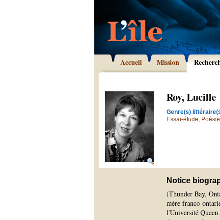
Accueil
Mission
Recherc
Roy, Lucille
Genre(s) littéraire(s
Essai-étude
,
Poésie
Notice biogra
(Thunder Bay, Ontar
mère franco-ontarie
l'Université Queen 