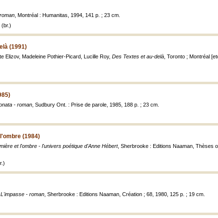
- roman
, Montréal : Humanitas, 1994, 141 p. ; 23 cm.
(br.)
elà (1991)
te Elizov, Madeleine Pothier-Picard, Lucille Roy,
Des Textes et au-delà
, Toronto ; Montréal [et
985)
onata - roman
, Sudbury Ont. : Prise de parole, 1985, 188 p. ; 23 cm.
 l'ombre (1984)
umière et l'ombre - l'univers poétique d'Anne Hébert
, Sherbrooke : Editions Naaman, Thèses o
.)
,
L'impasse - roman
, Sherbrooke : Editions Naaman, Création ; 68, 1980, 125 p. ; 19 cm.