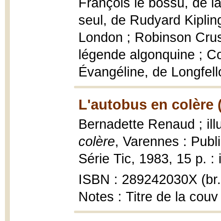
François le bossu, de l
seul, de Rudyard Kiplin
London ; Robinson Crus
légende algonquine ; C
Évangéline, de Longfel
L'autobus en colère 
Bernadette Renaud ; ill
colère
, Varennes : Publi
Série Tic, 1983, 15 p. : 
ISBN : 289242030X (br.
Notes : Titre de la couv