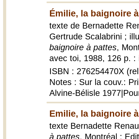
Émilie, la baignoire 
texte de Bernadette Ren
Gertrude Scalabrini ; il
baignoire à pattes
, Mont
avec toi, 1988, 126 p. : i
ISBN : 276254470X (rel
Notes : Sur la couv.: Pr
Alvine-Bélisle 1977|Pou
Emilie, la baignoire 
texte Bernadette Renaud 
à pattes
, Montréal : Ed