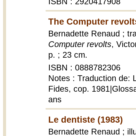
ISBN : 2920417908
The Computer revolt
Bernadette Renaud ; tr
Computer revolts
, Vict
p. ; 23 cm.
ISBN : 0888782306
Notes : Traduction de: L
Fides, cop. 1981|Glossa
ans
Le dentiste (1983)
Bernadette Renaud ; ill