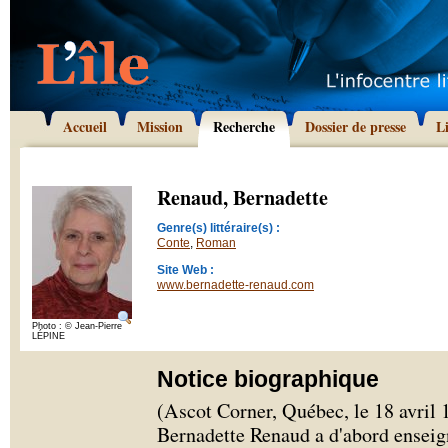
Accueil
Mission
Recherche
Dossier de presse
L
Renaud, Bernadette
Genre(s) littéraire(s) :
Conte
,
Roman
Site Web :
www.bernadette-renaud.com
Photo : © Jean-Pierre
LÉPINE
Notice biographique
(Ascot Corner, Québec, le 18 avril 1
Bernadette Renaud a d'abord enseig