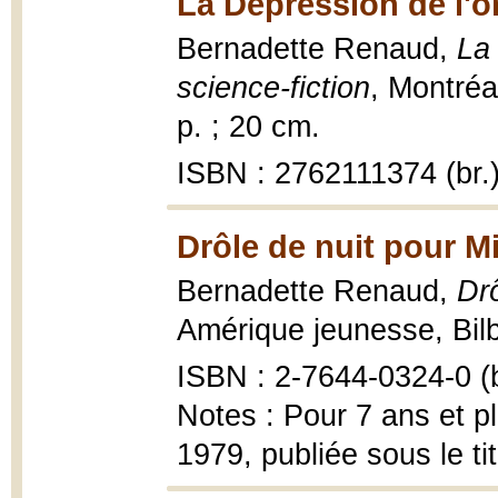
La Dépression de l'o
Bernadette Renaud,
La
science-fiction
, Montréal
p. ; 20 cm.
ISBN : 2762111374 (br.
Drôle de nuit pour Mi
Bernadette Renaud,
Drô
Amérique jeunesse, Bilb
ISBN : 2-7644-0324-0 (b
Notes : Pour 7 ans et pl
1979, publiée sous le ti