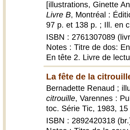
[illustrations, Ginette An
Livre B
, Montréal : Édi
97 p. et 138 p. ; Ill. en 
ISBN : 2761307089 (livre
Notes : Titre de dos: En
En tête 2. Livre de lect
La fête de la citrouill
Bernadette Renaud ; ill
citrouille
, Varennes : Pub
toc. Série Tic, 1983, 15 p
ISBN : 2892420318 (br.