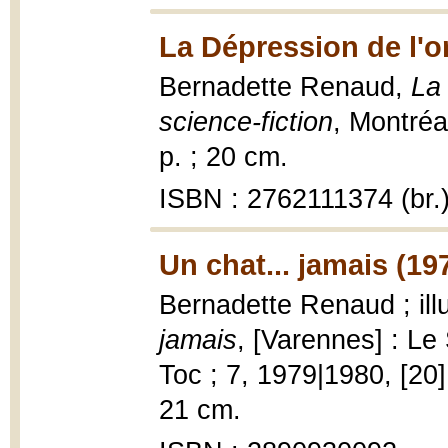
La Dépression de l'o
Bernadette Renaud,
La
science-fiction
, Montréal
p. ; 20 cm.
ISBN : 2762111374 (br.
Un chat... jamais (19
Bernadette Renaud ; ill
jamais
, [Varennes] : Le 
Toc ; 7, 1979|1980, [20] 
21 cm.