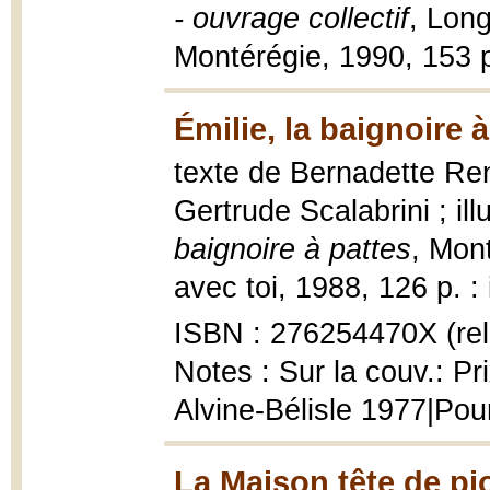
- ouvrage collectif
, Long
Montérégie, 1990, 153 p
Émilie, la baignoire 
texte de Bernadette Ren
Gertrude Scalabrini ; il
baignoire à pattes
, Mont
avec toi, 1988, 126 p. : i
ISBN : 276254470X (rel
Notes : Sur la couv.: Pr
Alvine-Bélisle 1977|Pou
La Maison tête de pi