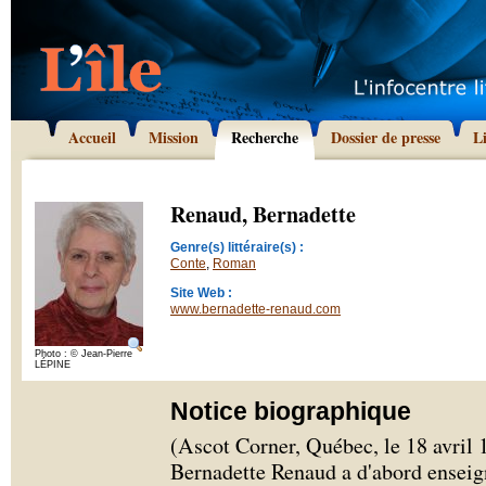
Accueil
Mission
Recherche
Dossier de presse
L
Renaud, Bernadette
Genre(s) littéraire(s) :
Conte
,
Roman
Site Web :
www.bernadette-renaud.com
Photo : © Jean-Pierre
LÉPINE
Notice biographique
(Ascot Corner, Québec, le 18 avril 1
Bernadette Renaud a d'abord enseig