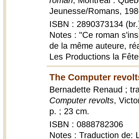
roman
, Montréal : Québ
Jeunesse/Romans, 1986, 
ISBN : 2890373134 (br.
Notes : "Ce roman s'ins
de la même auteure, réa
Les Productions la Fête"
The Computer revolt
Bernadette Renaud ; tr
Computer revolts
, Vict
p. ; 23 cm.
ISBN : 0888782306
Notes : Traduction de: L