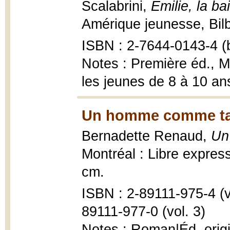
Scalabrini,
Émilie, la ba
Amérique jeunesse, Bilb
ISBN : 2-7644-0143-4 (b
Notes : Première éd., M
les jeunes de 8 à 10 an
Un homme comme tan
Bernadette Renaud,
Un
Montréal : Libre express
cm.
ISBN : 2-89111-975-4 (vo
89111-977-0 (vol. 3)
Notes : Roman|Éd. origi