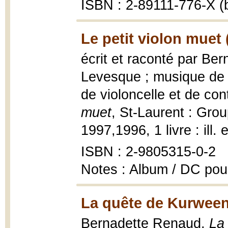
ISBN : 2-89111-776-X (b
Le petit violon muet 
écrit et raconté par Ber
Levesque ; musique de v
de violoncelle et de con
muet
, St-Laurent : Gro
1997,1996, 1 livre : ill. 
ISBN : 2-9805315-0-2
Notes : Album / DC pou
La quête de Kurween
Bernadette Renaud,
La