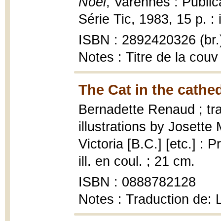
Noël
, Varennes : Publica
Série Tic, 1983, 15 p. : 
ISBN : 2892420326 (br.
Notes : Titre de la couv
The Cat in the cathed
Bernadette Renaud ; tr
illustrations by Josette
Victoria [B.C.] [etc.] : P
ill. en coul. ; 21 cm.
ISBN : 0888782128
Notes : Traduction de: L