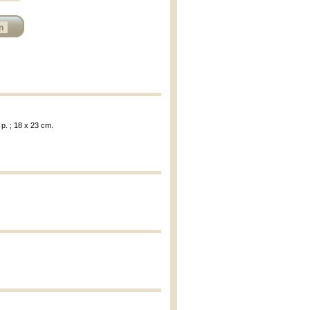
n
 p. ; 18 x 23 cm.