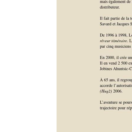
mais également de la
distributeur.
Il fait partie de 
Savard et Jacques S
De 1996 à 1998, Lo
rêveur téméraire
. L
par cinq musiciens
En 2000, il crée un
Il en vend 2 500 e
Jobines Ahuntsic-Ca
À 65 ans, il regro
accorde l’autorisat
(Hug2)
2006.
L’aventure se pours
trajectoire pour ré