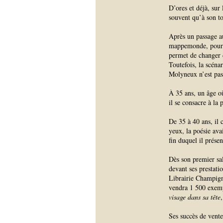
D’ores et déjà, sur
souvent qu’à son to
Après un passage au
mappemonde, pour se
permet de changer d
Toutefois, la scéna
Molyneux n’est pas u
À 35 ans, un âge où
il se consacre à la 
De 35 à 40 ans, il 
yeux, la poésie ava
fin duquel il prése
Dès son premier sa
devant ses prestatio
Librairie Champigny
vendra 1 500 exemp
visage dans sa tête
Ses succès de vente