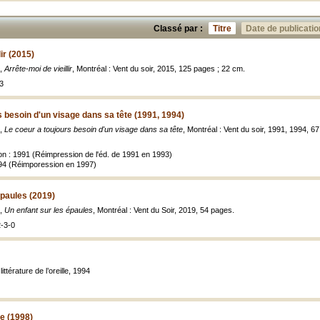
Classé par :
Titre
Date de publicatio
ir (2015)
x,
Arrête-moi de vieillir
, Montréal : Vent du soir, 2015, 125 pages ; 22 cm.
3
s besoin d'un visage dans sa tête (1991, 1994)
x,
Le coeur a toujours besoin d'un visage dans sa tête
, Montréal : Vent du soir, 1991, 1994, 67
ion : 1991 (Réimpression de l'éd. de 1991 en 1993)
994 (Réimporession en 1997)
épaules (2019)
x,
Un enfant sur les épaules
, Montréal : Vent du Soir, 2019, 54 pages.
-3-0
 littérature de l’oreille, 1994
e (1998)