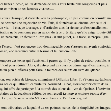
 les bancs d’école, on lui demande de lire à voix haute plus longtemps et plus
ur en raison de ses lectures vivantes.
...
 cours classique, il s’oriente vers la philosophie, un peu comme on consulte un
 dessiner une trajectoire de vie. Puis, il s’intéresse au cinéma, car celui-ci
e vie… à chaque tournage, et d’articuler ainsi la sienne professionnellement.
risation ne le passionne pas en raison du type d’écriture qu’elle exige. Louis-Gil
n narrateur, un ficeleur d’intrigues - il suit plutôt, à la trace, sa propre ligne..
 l’erreur n’est pas encore trop dommageable pour s’assurer un avenir confortab
poésie, «ce raccourci entre la Raison et la Passion», dit-il.
compose des textes qui l’amènent à penser qu’il n’y a plus de retour possible. À
it tout pour réussir. Alors, il entreprend un cours de démarrage d’entreprise, à l
nte un plan d’affaires pour faire la tournée des salons du livre du Québec.
lon, son voisin de kiosque, nommément Diffusion Liber T, s’étonne agréableme
ns orales qui attirent les visiteurs. Normand Talbot, alors copropriétaire de la
, lui offre de participer à la tournée des salons du livre du Québec. L'écrivain
laires de la deuxième édition de son recueil
Le cœur a toujours besoin d’un
, et ce, après avoir vendu 650 exemplaires de l’édition originale.
 sont tributaires de la qualité de ses poèmes, certes, de la simplicité des images,