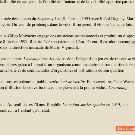
 fluidité de ses vers, de l’oralité de l’auteur et de la visibilité apportée par son
la tournée des auteurs du Saguenay-Lac-St-Jean de 1995 avec Raôul Duguay, Mari
avoie. Du vent de printemps dans la voix, il surprend, il étonne à chaque fois.
uis-Gilles Molyneux engage des musiciens professionnels et produit un disqu
e 8 février 1997, il attire 279 spectateurs au Gèsu. Diseur, il est alors accompa
 sous la direction musicale de Mario Vigneault.
 jeu de cartes
La dynamique des choix
dont l’objectif du jeu est de réussir sa vi
xemplaires grâce à l’appui d’un organisme communautaire de son quartier Jobs 
rtierville et de commandites d’organismes et institutions de son quartier.
upe tous ses poèmes et publie
Arrête-moi de vieillir
. En couverture, Peter Wever 
ion d’illustrer la couverture avec une gravure à la pointe sèche :
Umarmung
uit. Au seuil de ses 70 ans, il publie
Un enfant sur les épaules
en 2019, une
pondre… à l’enfant qu’il était.
Lire la sui