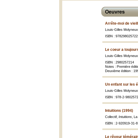
Oeuvres
Arrête-moi de vieill
Louis-Gilles Molyneu
ISBN : 978298025722
Le coeur a toujour
Louis-Gilles Molyneu
ISBN : 2980257214
Notes : Première édit
Deuxième édition : 1
Un enfant sur les 
Louis-Gilles Molyneu
ISBN : 978-2-9802572
Intuitions (1994)
Collectif,
Intuitions
, La
ISBN : 2-920919-31-8
Le rêveur témérair