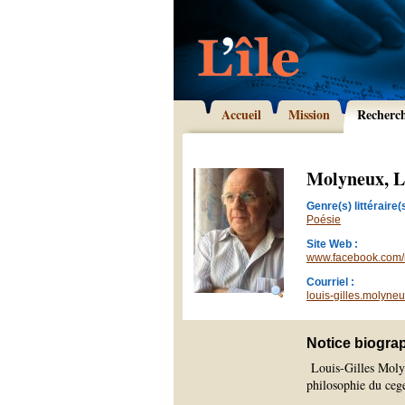
Accueil
Mission
Recherc
Molyneux, L
Genre(s) littéraire(s
Poésie
Site Web :
www.facebook.com/m
Courriel :
louis-gilles.molyn
Notice biogra
Louis-Gilles Molyn
philosophie du ceg