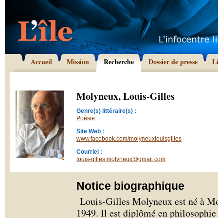
Accueil
Mission
Recherche
Dossier de presse
L
Molyneux, Louis-Gilles
Genre(s) littéraire(s) :
Poésie
Site Web :
www.facebook.com/molyneuxlouisgilles
Courriel :
louis-gilles.molyneux@gmail.com
Notice biographique
Louis-Gilles Molyneux est né à Mo
1949. Il est diplômé en philosophie