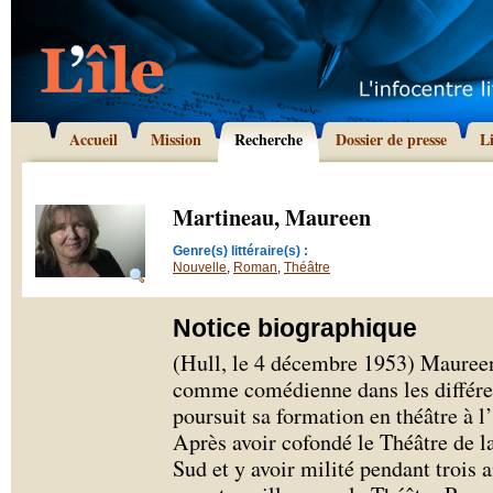
Accueil
Mission
Recherche
Dossier de presse
L
Martineau, Maureen
Genre(s) littéraire(s) :
Nouvelle
,
Roman
,
Théâtre
Notice biographique
(Hull, le 4 décembre 1953) Maureen
comme comédienne dans les différen
poursuit sa formation en théâtre à 
Après avoir cofondé le Théâtre de l
Sud et y avoir milité pendant trois an