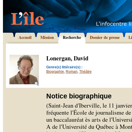
Accueil
Mission
Recherche
Dossier de presse
L
Lonergan, David
Genre(s) littéraire(s) :
Biographie
,
Roman
,
Théâtre
Notice biographique
(Saint-Jean d'Iberville, le 11 janvi
fréquente l'École de journalisme de 
un baccalauréat ès arts de l'Univers
A de l'Université du Québec à Mont