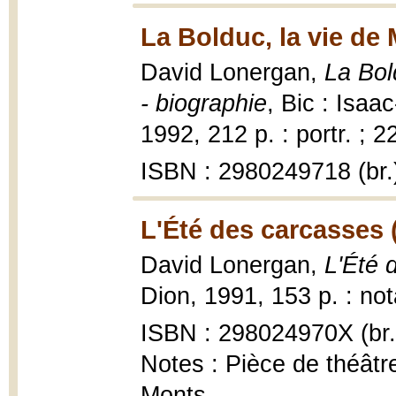
La Bolduc, la vie de 
David Lonergan,
La Bol
- biographie
, Bic : Isa
1992, 212 p. : portr. ; 2
ISBN : 2980249718 (br.
L'Été des carcasses 
David Lonergan,
L'Été 
Dion, 1991, 153 p. : no
ISBN : 298024970X (br.
Notes : Pièce de théât
Monts