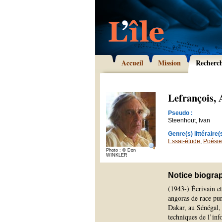
Accueil
Mission
Recherc
Lefrançois, 
Pseudo :
Steenhout, Ivan
Genre(s) littéraire(s
Essai-étude
,
Poésie
Photo : © Don
WINKLER
Notice biogra
(1943-) Écrivain et
angoras de race pur
Dakar, au Sénégal, 
techniques de l’in