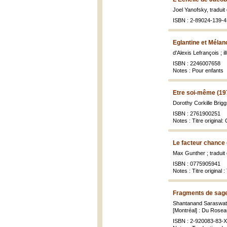
Joel Yanofsky, traduit
ISBN : 2-89024-139-4
Eglantine et Mélan
d'Alexis Lefrançois ; i
ISBN : 2246007658
Notes : Pour enfants
Etre soi-même (19
Dorothy Corkille Brigg
ISBN : 2761900251
Notes : Titre original
Le facteur chance 
Max Gunther ; traduit 
ISBN : 0775905941
Notes : Titre original
Fragments de sag
Shantanand Saraswati ;
[Montréal] : Du Rosea
ISBN : 2-920083-83-X 