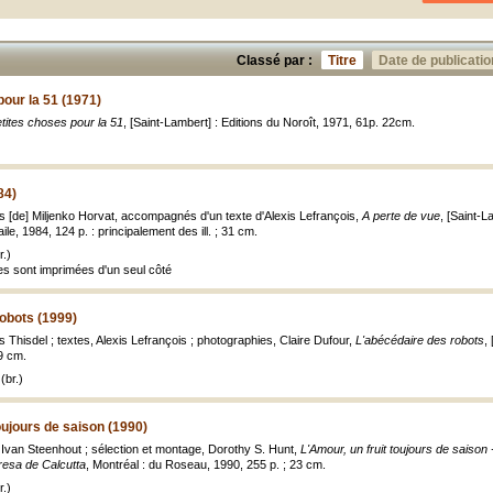
Classé par :
Titre
Date de publicatio
pour la 51 (1971)
tites choses pour la 51
, [Saint-Lambert] : Editions du Noroît, 1971, 61p. 22cm.
84)
s [de] Miljenko Horvat, accompagnés d'un texte d'Alexis Lefrançois,
A perte de vue
, [Saint-
aile, 1984, 124 p. : principalement des ill. ; 31 cm.
.)
es sont imprimées d'un seul côté
obots (1999)
Thisdel ; textes, Alexis Lefrançois ; photographies, Claire Dufour,
L'abécédaire des robots
,
19 cm.
(br.)
oujours de saison (1990)
ar Ivan Steenhout ; sélection et montage, Dorothy S. Hunt,
L'Amour, un fruit toujours de saison 
resa de Calcutta
, Montréal : du Roseau, 1990, 255 p. ; 23 cm.
.)