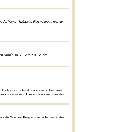
es Arrivants - habitants d'un nouveau monde
,
du Noroît, 1977, 129p. : ill. ; 21cm.
: les bonnes habitudes à acquérir, l'insomnie:
tre subconscient. L'auteur traite en outre des
ersité de Montréal Programme de formation des