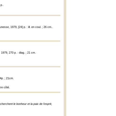
 p..
nesse, 1979, [24] p. : ill. en coul. ; 26 cm..
 1979, 270 p. : diag. ; 21 cm.
4p. ; 21cm.
tre côté.
erchent le bonheur et la paix de l'esprit
,