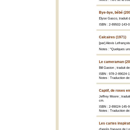
Bye-bye, bébé (20
Elyse Gasco, traduit d
ISBN : 2-89502-143-0
Calcaires (1971)
[par] Alexis Lefrançoi
Notes : "Quelques uns 
Le cameraman (20
Bill Gaston ; traduit d
ISBN : 978-2-89024-1
Notes : Traduction d
Captif, de roses e
Jeffrey Moore ; tradui
cm.
ISBN : 2-89024-145-9 
Notes : Traduction de
Les cartes inspira
d'après l'oeuvre de Lo