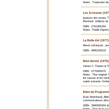
Notes : Traduction de:
Les Arrivants (197
[auteurs des textes, Ti
Montréal : Editions de 
ISBN : 2761900294
Notes : Publié d'après 
La Belle été (1977)
Alexis Lefrançois ; a
ISBN : 0885240219
Bien dormir (1976)
James C. Paupst et T
ISBN : 0775905070
Notes : Titre original
les causes et les remè
sujets suivants: l'enf
Bilan du Programm
[Ivan Steenhout],
Bila
communicateurs africain
ISBN : 2980005304 (br
Notes : Titre de la co