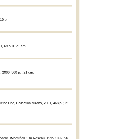
10 p..
1, 69 p. ill. 21 cm.
s, 2006, 500 p. ; 21 cm.
Pleine lune, Collection Miroirs, 2001, 468 p. ; 21
 coeur
, [Montréal] : Du Roseau, 1995,1992, 56