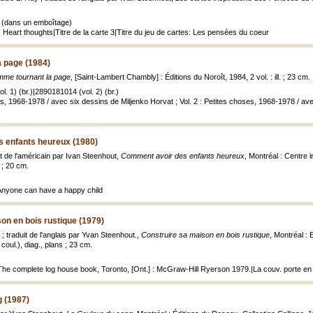
 (dans un emboîtage)
 Heart thoughts|Titre de la carte 3|Titre du jeu de cartes: Les pensées du coeur
 page (1984)
me tournant la page
, [Saint-Lambert Chambly] : Éditions du Noroît, 1984, 2 vol. : ill. ; 23 cm.
. 1) (br.)|2890181014 (vol. 2) (br.)
es, 1968-1978 / avec six dessins de Miljenko Horvat ; Vol. 2 : Petites choses, 1968-1978 / a
 enfants heureux (1980)
t de l'américain par Ivan Steenhout,
Comment avoir des enfants heureux
, Montréal : Centre i
 ; 20 cm.
: Anyone can have a happy child
on en bois rustique (1979)
 ; traduit de l'anglais par Yvan Steenhout.,
Construire sa maison en bois rustique
, Montréal : 
n coul.), diag., plans ; 23 cm.
: The complete log house book, Toronto, [Ont.] : McGraw-Hill Ryerson 1979.|La couv. porte en 
g (1987)