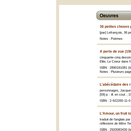
Oeuvres
36 petites choses 
[par] Lefrançois,
36 pe
Notes : Poèmes
A perte de vue (19
cinquante-cinq dessin
Elite, Le Coeur dans l'
ISBN : 2890181081 (br
Notes : Plusieurs pag
L'abécédaire des r
personnages, Jacques 
[59] p. : ill. en coul. ; 
ISBN : 2-922265-11-0 
L'Amour, un fruit t
traduit de l'anglais p
réflexions de Mère Te
ISBN : 2920083430 (br