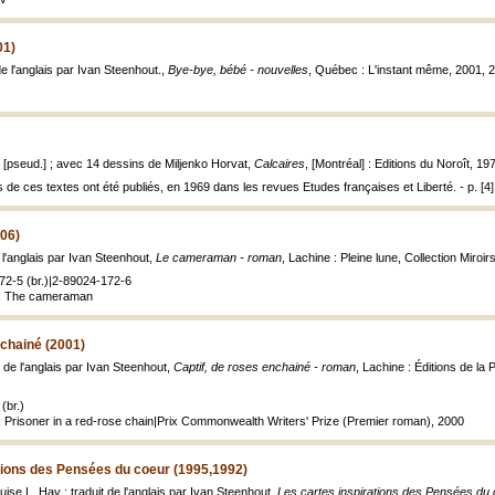
01)
e l'anglais par Ivan Steenhout.,
Bye-bye, bébé - nouvelles
, Québec : L'instant même, 2001, 2
s [pseud.] ; avec 14 dessins de Miljenko Horvat,
Calcaires
, [Montréal] : Editions du Noroît, 197
de ces textes ont été publiés, en 1969 dans les revues Etudes françaises et Liberté. - p. [4]
06)
e l'anglais par Ivan Steenhout,
Le cameraman - roman
, Lachine : Pleine lune, Collection Miroir
72-5 (br.)|2-89024-172-6
e: The cameraman
nchainé (2001)
t de l'anglais par Ivan Steenhout,
Captif, de roses enchainé - roman
, Lachine : Éditions de la 
(br.)
: Prisoner in a red-rose chain|Prix Commonwealth Writers' Prize (Premier roman), 2000
tions des Pensées du coeur (1995,1992)
uise L. Hay ; traduit de l'anglais par Ivan Steenhout,
Les cartes inspirations des Pensées du