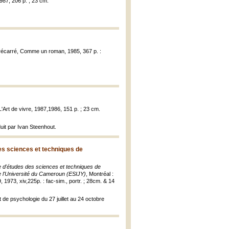
1987, 206 p. ; 23 cm.
 Trécarré, Comme un roman, 1985, 367 p. :
L'Art de vivre, 1987,1986, 151 p. ; 23 cm.
uit par Ivan Steenhout.
es sciences et techniques de
e d'études des sciences et techniques de
de l'Université du Cameroun (ESIJY)
, Montréal :
1973, xiv,225p. : fac-sim., portr. ; 28cm. & 14
 de psychologie du 27 juillet au 24 octobre