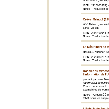
Brian Moore ; traduit
ISBN : 2920083325(br
Notes : Traduction de
Crève, Gringo! (19
W.K. Nelson ; traduit 
carte ; 23 cm.
ISBN : 2892490944 (br
Notes : Traduction de 
Le Désir infini de 
Harold S. Kushner,
Le
ISBN : 2920083287 (br
Notes : Traduction de:
Dossier du trimest
l'information de l'
préparé par Ivan Stee
l'information de l'Uni
Centre audio-visuel Un
exemplaires de journa
Notes : "Organisé à l'
1973, sous les auspic
L'Échelle de Jacob