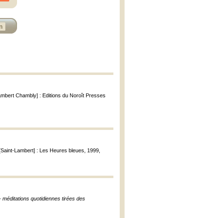
n
Lambert Chambly] : Editions du Noroît Presses
 [Saint-Lambert] : Les Heures bleues, 1999,
- méditations quotidiennes tirées des