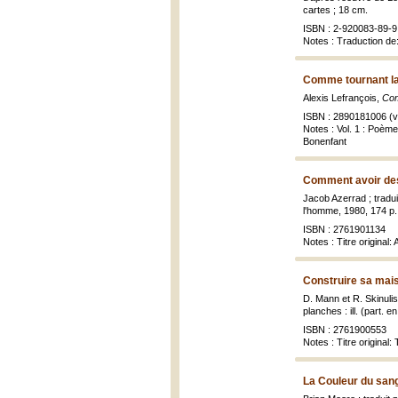
cartes ; 18 cm.
ISBN : 2-920083-89-9
Notes : Traduction de:
Comme tournant la
Alexis Lefrançois,
Com
ISBN : 2890181006 (vol
Notes : Vol. 1 : Poèm
Bonenfant
Comment avoir des
Jacob Azerrad ; tradui
l'homme, 1980, 174 p.
ISBN : 2761901134
Notes : Titre original
Construire sa mais
D. Mann et R. Skinulis
planches : ill. (part. e
ISBN : 2761900553
Notes : Titre original
La Couleur du san