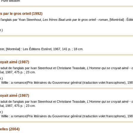
e: Pure wisdom
s par le gros orteil (1992)
e l'anglais par Yvan Steenhout,
Les frères Baal unis par le gros orteil - roman
, [Montréal] : Édi
.)
ste
, [Montréal] : Les Éditions Estérel, 1967, 141 p. ; 18 cm.
oyait aimé (1987)
aduit de l'anglais par Ivan Steenhout et Christiane Teasdale,
L'Homme qui se croyait aimé - o
éal, 1987, 475 p. ; 23 cm.
.)
 Willie : a romance|Prix littéraires du Gouverneur général (traduction volet francophone), 19
oyait aimé (1987)
aduit de l'anglais par Ivan Steenhout et Christiane Teasdale,
L'Homme qui se croyait aimé - o
éal, 1987, 475 p. ; 23 cm.
.)
 Willie : a romance|Prix littéraires du Gouverneur général (traduction volet francophone), 19
elles (2004)