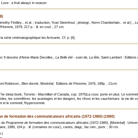
 Love : a fruit always in season
9)
mothy Findley... et al. ; traduction, Yvan Steenhout ; photogr., Norm Chamberlain... et al.] .,
L
l'Homme, 1979, 217 p. : ill. en coul. ; 27 cm.
la série cinématographique les Arrivants. Cf. p. [6].
vec 9 dessins d'Anne-Marie Decelles.,
La Belle été - suivi de, La tête
, Saint-Lambert : Editions 
oni Robinson.,
Bien dormir
, Montréal : Editions de l'Homme, 1976, 188p. ; 21cm.
: The sleep book, Toronto : Macmillan of Canada, cop. 1975|La couv. porte en plus: Le sommeil
des, les somnifères: les avantages et les dangers, les rêves et les cauchemars: la vie de vo
ant et le sommeil, l'hypersomnie
e de formation des communicateurs africains (1972-1980) (1980)
n du Programme de formation des communicateurs africains (1972-1980)
, [Montréal] : Univ
s, 1980, 104 p. : ill. (certaines en coul.), cartes, diagr., fac-sim., portr. ; 30 cm.
.)
uv