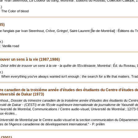
 par Yvan Steenhout,
La Couleur du sang
, Montréal : Éditions du Roseau, Collection Calliope, 
.)
: The Color of blood
85)
de l'anglais par Ivan Steenhout,
Crève, Gringo!
, Saint-Laurent [Île-de-Montréal] : Éditions du
.)
: Vanilla road
trouver un sens à la vie (1987,1986)
 Désir infini de trouver un sens à la vie - la quête de l'Ecclésiaste
, Montréal : Éd. du Roseau, 
.)
 When everything you've always wanted isn't enough : the search for a life that matters. Trad
re canadien de la troisième année d'études des étudiants du Centre d'études d
Université de Dakar (1973)
nhout.,
Dossier du trimestre canadien de la troisième année d'études des étudiants du Centr
versité de Dakar - (CESTI) et de l'Ecole supérieure internationale de journalisme de Yaoundé 
iversité de Montréal, Communications / Centre audio-visuel, Université de Montréal ; 12/73-9, 
ux-écoles..
Université de Montréal par le Centre audio-visuel et la section communication du Département
es de l'Agence canadienne de développement international." - P. prélim
 (2001)