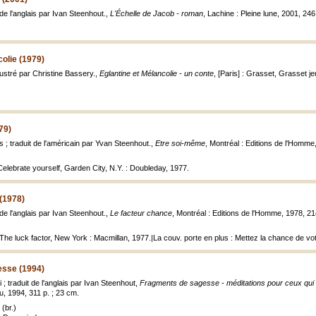
 de l'anglais par Ivan Steenhout.,
L'Échelle de Jacob - roman
, Lachine : Pleine lune, 2001, 246
colie (1979)
llustré par Christine Bassery.,
Eglantine et Mélancolie - un conte
, [Paris] : Grasset, Grasset jeu
79)
s ; traduit de l'américain par Yvan Steenhout.,
Etre soi-même
, Montréal : Editions de l'Homme,
: Celebrate yourself, Garden City, N.Y. : Doubleday, 1977.
(1978)
de l'anglais par Ivan Steenhout.,
Le facteur chance
, Montréal : Editions de l'Homme, 1978, 21
 : The luck factor, New York : Macmillan, 1977.|La couv. porte en plus : Mettez la chance de vo
esse (1994)
 traduit de l'anglais par Ivan Steenhout,
Fragments de sagesse - méditations pour ceux qui ch
u, 1994, 311 p. ; 23 cm.
(br.)