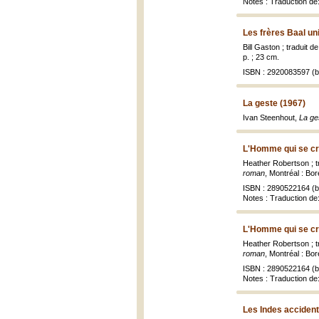
Notes : Traduction d
Les frères Baal uni
Bill Gaston ; traduit d
p. ; 23 cm.
ISBN : 2920083597 (br
La geste (1967)
Ivan Steenhout,
La ge
L'Homme qui se cr
Heather Robertson ; tr
roman
, Montréal : Bor
ISBN : 2890522164 (br
Notes : Traduction de:
L'Homme qui se cr
Heather Robertson ; tr
roman
, Montréal : Bor
ISBN : 2890522164 (br
Notes : Traduction de:
Les Indes accident