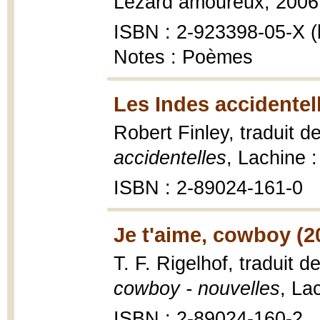
Lézard amoureux, 2006, 7
ISBN : 2-923398-05-X (b
Notes : Poèmes
Les Indes accidentel
Robert Finley, traduit d
accidentelles
, Lachine :
ISBN : 2-89024-161-0
Je t'aime, cowboy (2
T. F. Rigelhof, traduit d
cowboy - nouvelles
, La
ISBN : 2-89024-160-2