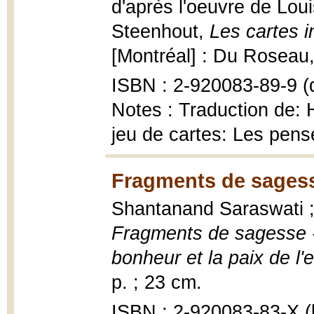
d'après l'oeuvre de Loui
Steenhout,
Les cartes 
[Montréal] : Du Roseau,
ISBN : 2-920083-89-9 (
Notes : Traduction de: H
jeu de cartes: Les pen
Fragments de sagess
Shantanand Saraswati ; 
Fragments de sagesse -
bonheur et la paix de l'e
p. ; 23 cm.
ISBN : 2-920083-83-X (b