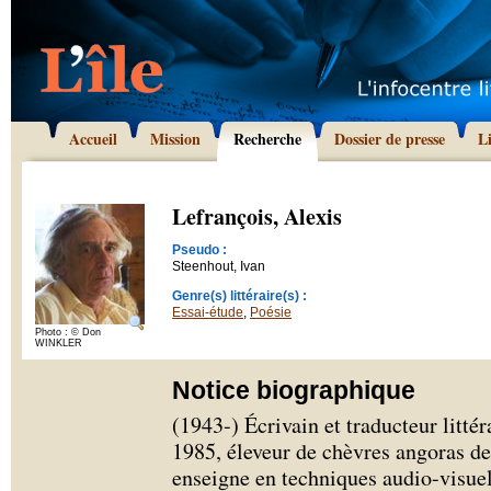
Accueil
Mission
Recherche
Dossier de presse
L
Lefrançois, Alexis
Pseudo :
Steenhout, Ivan
Genre(s) littéraire(s) :
Essai-étude
,
Poésie
Photo : © Don
WINKLER
Notice biographique
(1943-) Écrivain et traducteur littér
1985, éleveur de chèvres angoras de
enseigne en techniques audio-visuel