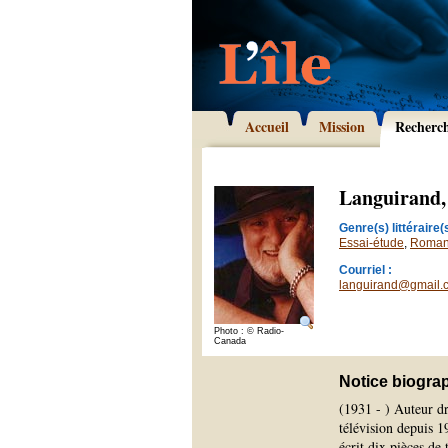
Accueil
Mission
Recherc
Languirand,
Genre(s) littéraire(s
Essai-étude
,
Roma
Courriel :
languirand@gmail.
Photo : © Radio-
Canada
Notice biogra
(1931 - ) Auteur dr
télévision depuis 19
écrit dix pièces de 