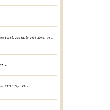
ain Stanké, L'isle lettrée, 1998, 220 p. : portr. ;
; 17 cm.
gne, 1989, 189 p. ; 23 cm.