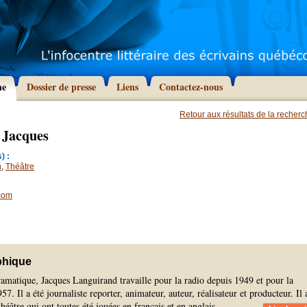
he
Dossier de presse
Liens
Contactez-nous
Retour aux résultats de la recher
 Jacques
) :
n
,
Théâtre
com
phique
amatique, Jacques Languirand travaille pour la radio depuis 1949 et pour la
57. Il a été journaliste reporter, animateur, auteur, réalisateur et producteur. Il 
théâtre qui ont toutes été jouées en français et en anglais.
...