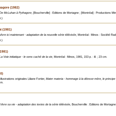
agore (1982)
De McLuhan à Pythagore
, [Boucherville] : Editions de Mortagne ; [Montréal] : Productions Mino
.)
t (1981)
Vivre ici maintenant - adaptation de la nouvelle série télévisée
, Montréal : Minos : Société Radi
.)
(1981)
La Voie initiatique - le sens caché de la vie
, Montréal : Minos, 1981, 153 p. : ill. ; 23 cm.
80)
lustrations originales Liliane Fortier,
Mater materia - hommage à la déesse-mère, le principe fé
 cm.
,
Vivre sa vie - adaptation des textes de la série télévisée
, Boucherville : Editions de Mortagne ;