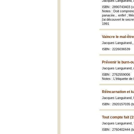
Jacques Languirand,
ISBN : 2890743403 (vo
Notes : Doit comprendr
panacée... enfin! ; Méd
j'ai découvert le secr
1991
Vaincre le mal-être
Jacques Languirand.
ISBN : 2226036539
Prévenir le burn-ou
Jacques Languirand,
ISBN : 2762559006
Notes : L'étiquette de
Réincarnation et 
Jacques Languirand, 
ISBN : 2920157035 (br
Tout compte fait (
Jacques Languirand,
ISBN : 2760402444 (br