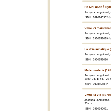
De McLuhan à Pyth
Jacques Languirand,
ISBN : 2890740382 (br
Vivre ici maintenan
Jacques Languirand,
ISBN : 2920151029 (br
La Voie initiatique 
Jacques Languirand,
ISBN : 2920151010
Mater materia (19
Jacques Languirand ; il
1980, 249 p. : ill. ; 26
ISBN : 2920151002
Vivre sa vie (1979)
Jacques Languirand.
23 cm.
ISBN : 2890740021