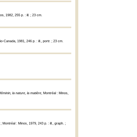
s, 1982, 255 p. : ill. ; 23 cm.
o-Canada, 1981, 246 p. : ill., portr. ; 23 cm.
minin, la nature, la matière
, Montréal : Minos,
 Montréal : Minos, 1979, 243 p. : ill., graph. ;