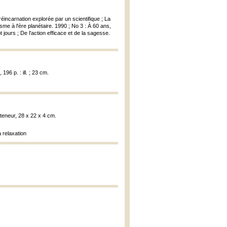
éincarnation explorée par un scientifique ; La
isme à l'ère planétaire. 1990 ; No 3 : À 60 ans,
jours ; De l'action efficace et de la sagesse.
 196 p. : ill. ; 23 cm.
nteneur, 28 x 22 x 4 cm.
a relaxation