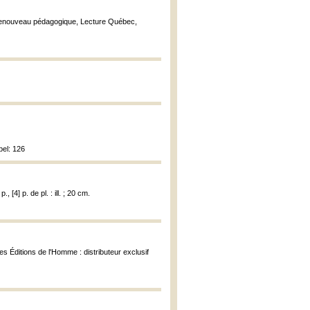
 Renouveau pédagogique, Lecture Québec,
bel: 126
, [4] p. de pl. : ill. ; 20 cm.
les Éditions de l'Homme : distributeur exclusif