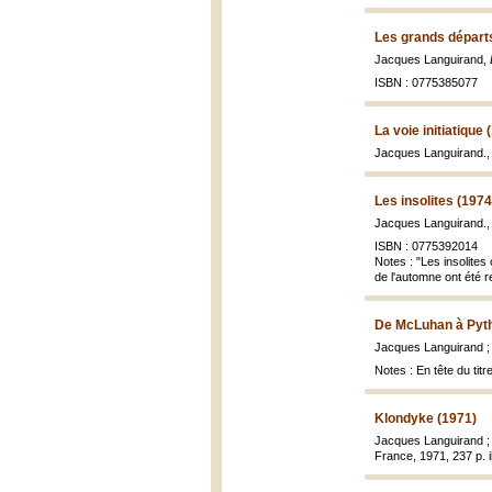
Les grands départ
Jacques Languirand,
ISBN : 0775385077
La voie initiatique 
Jacques Languirand.
Les insolites (197
Jacques Languirand.
ISBN : 0775392014
Notes : "Les insolites
de l'automne ont été r
De McLuhan à Pyth
Jacques Languirand ;
Notes : En tête du tit
Klondyke (1971)
Jacques Languirand ; 
France, 1971, 237 p. i