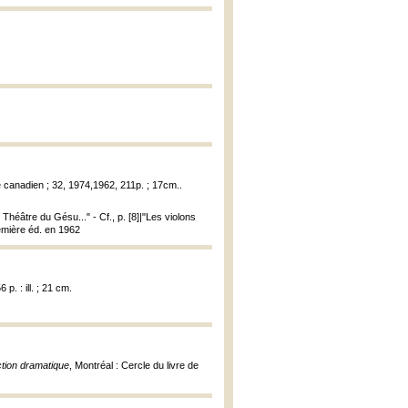
e canadien ; 32, 1974,1962, 211p. ; 17cm..
Théâtre du Gésu..." - Cf., p. [8]|"Les violons
remière éd. en 1962
p. : ill. ; 21 cm.
ction dramatique
, Montréal : Cercle du livre de