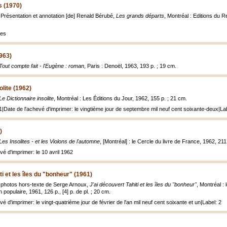
s (1970)
Présentation et annotation [de] Renald Bérubé,
Les grands départs
, Montréal : Editions du
.
tes
1963)
Tout compte fait - l'Eugène : roman
, Paris : Denoël, 1963, 193 p. ; 19 cm.
olite (1962)
Le Dictionnaire insolite
, Montréal : Les Éditions du Jour, 1962, 155 p. ; 21 cm.
1|Date de l'achevé d'imprimer: le vingtième jour de septembre mil neuf cent soixante-deux|La
)
Les Insolites - et les Violons de l'automne
, [Montréal] : le Cercle du livre de France, 1962, 211 p.
vé d'imprimer: le 10 avril 1962
ti et les îles du "bonheur" (1961)
 photos hors-texte de Serge Arnoux,
J'ai découvert Tahiti et les îles du "bonheur"
, Montréal : 
n populaire, 1961, 126 p., [4] p. de pl. ; 20 cm.
é d'imprimer: le vingt-quatrième jour de février de l'an mil neuf cent soixante et un|Label: 2