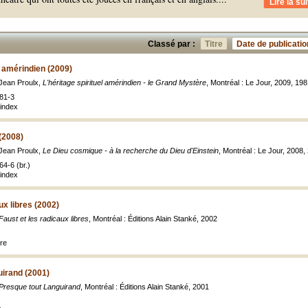
Lire la sui
Classé par :
Titre
Date de publicatio
l amérindien (2009)
Jean Proulx,
L'héritage spirituel amérindien - le Grand Mystère
, Montréal : Le Jour, 2009, 198
81-3
index
(2008)
Jean Proulx,
Le Dieu cosmique - à la recherche du Dieu d'Einstein
, Montréal : Le Jour, 2008,
4-6 (br.)
index
ux libres (2002)
Faust et les radicaux libres
, Montréal : Éditions Alain Stanké, 2002
tre
uirand (2001)
Presque tout Languirand
, Montréal : Éditions Alain Stanké, 2001