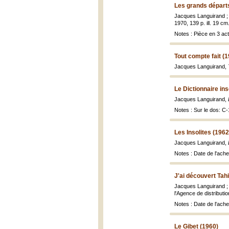
Les grands départ
Jacques Languirand ; 
1970, 139 p. ill. 19 cm
Notes : Pièce en 3 ac
Tout compte fait (
Jacques Languirand,
Le Dictionnaire ins
Jacques Languirand,
Notes : Sur le dos: C-
Les Insolites (1962
Jacques Languirand,
Notes : Date de l'ache
J'ai découvert Tahi
Jacques Languirand ;
l'Agence de distributio
Notes : Date de l'achev
Le Gibet (1960)