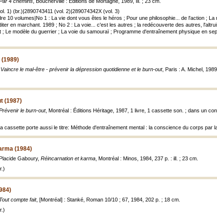
Par 4 chemins
, Boucherville : Éditions de Mortagne, 1989, Ill. ; 23 cm.
l. 1) (br.)|2890743411 (vol. 2)|289074342X (vol. 3)
e 10 volumes|No 1 : La vie dont vous êtes le héros ; Pour une philosophie... de l'action ; La r
iter en marchant. 1989 ; No 2 : La voie... c'est les autres ; la redécouverte des autres, l'altru
et ; Le modèle du guerrier ; La voie du samouraï ; Programme d'entraînement physique en sept 
 (1989)
,
Vaincre le mal-être - prévenir la dépression quotidienne et le burn-out
, Paris : A. Michel, 1989,
t (1987)
Prévenir le burn-out
, Montréal : Éditions Héritage, 1987, 1 livre, 1 cassette son. ; dans un co
 la cassette porte aussi le titre: Méthode d'entraînement mental : la conscience du corps par l
karma (1984)
Placide Gaboury,
Réincarnation et karma
, Montréal : Minos, 1984, 237 p. : ill. ; 23 cm.
.)
1984)
Tout compte fait
, [Montréal] : Stanké, Roman 10/10 ; 67, 1984, 202 p. ; 18 cm.
.)