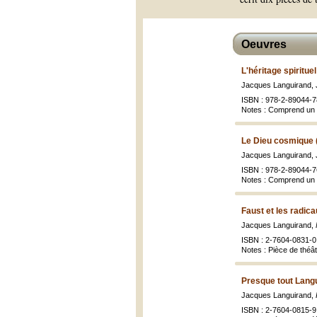
Oeuvres
L'héritage spiritue
Jacques Languirand, 
ISBN : 978-2-89044-7
Notes : Comprend un 
Le Dieu cosmique 
Jacques Languirand, 
ISBN : 978-2-89044-76
Notes : Comprend un 
Faust et les radica
Jacques Languirand,
ISBN : 2-7604-0831-0
Notes : Pièce de théâ
Presque tout Lang
Jacques Languirand,
ISBN : 2-7604-0815-9