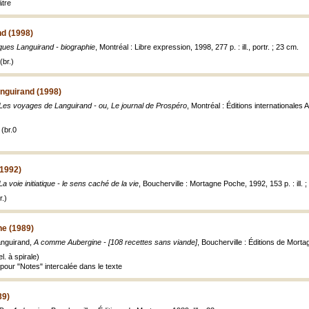
âtre
d (1998)
ues Languirand - biographie
, Montréal : Libre expression, 1998, 277 p. : ill., portr. ; 23 cm.
(br.)
nguirand (1998)
Les voyages de Languirand - ou, Le journal de Prospéro
, Montréal : Éditions internationales Al
(br.0
(1992)
La voie initiatique - le sens caché de la vie
, Boucherville : Mortagne Poche, 1992, 153 p. : ill. 
.)
e (1989)
anguirand,
A comme Aubergine - [108 recettes sans viande]
, Boucherville : Éditions de Morta
. à spirale)
pour "Notes" intercalée dans le texte
89)