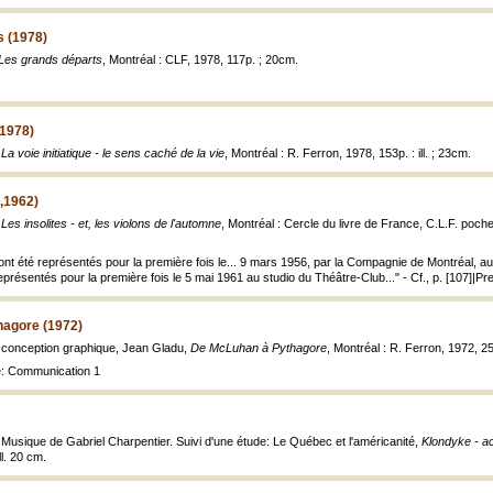
s (1978)
Les grands départs
, Montréal : CLF, 1978, 117p. ; 20cm.
(1978)
,
La voie initiatique - le sens caché de la vie
, Montréal : R. Ferron, 1978, 153p. : ill. ; 23cm.
4,1962)
,
Les insolites - et, les violons de l'automne
, Montréal : Cercle du livre de France, C.L.F. poch
 ont été représentés pour la première fois le... 9 mars 1956, par la Compagnie de Montréal, au 
eprésentés pour la première fois le 5 mai 1961 au studio du Théâtre-Club..." - Cf., p. [107]|P
agore (1972)
 conception graphique, Jean Gladu,
De McLuhan à Pythagore
, Montréal : R. Ferron, 1972, 256 
re: Communication 1
Musique de Gabriel Charpentier. Suivi d'une étude: Le Québec et l'américanité,
Klondyke - a
ll. 20 cm.