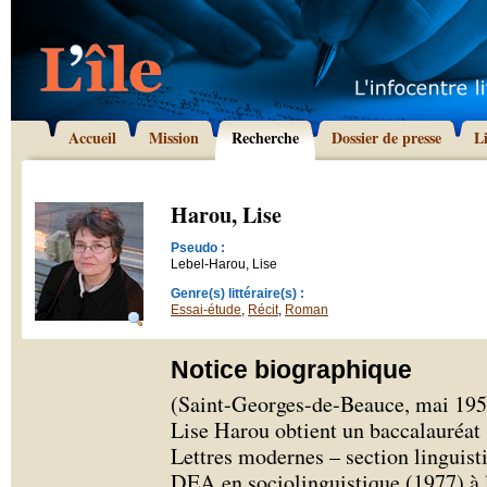
Accueil
Mission
Recherche
Dossier de presse
L
Harou, Lise
Pseudo :
Lebel-Harou, Lise
Genre(s) littéraire(s) :
Essai-étude
,
Récit
,
Roman
Notice biographique
(Saint-Georges-de-Beauce, mai 1950 
Lise Harou obtient un baccalauréat 
Lettres modernes – section linguisti
DEA en sociolinguistique (1977) à l