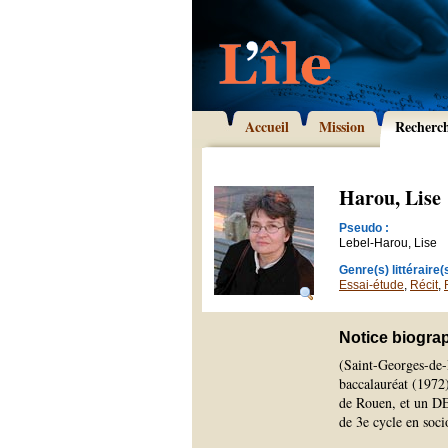
Accueil
Mission
Recherc
Harou, Lise
Pseudo :
Lebel-Harou, Lise
Genre(s) littéraire(s
Essai-étude
,
Récit
,
Notice biogra
(Saint-Georges-de-
baccalauréat (1972)
de Rouen, et un DEA
de 3e cycle en soci