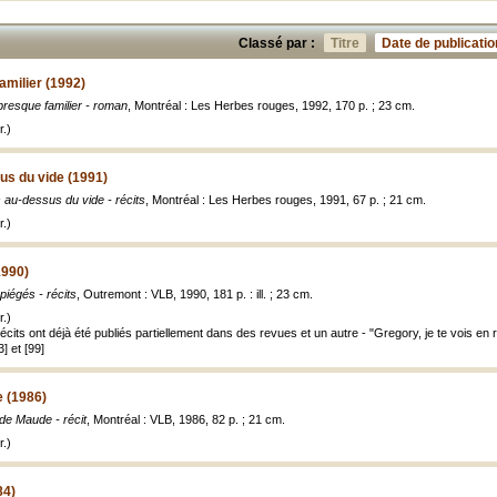
Classé par :
Titre
Date de publicatio
amilier (1992)
presque familier - roman
, Montréal : Les Herbes rouges, 1992, 170 p. ; 23 cm.
.)
us du vide (1991)
 au-dessus du vide - récits
, Montréal : Les Herbes rouges, 1991, 67 p. ; 21 cm.
.)
1990)
piégés - récits
, Outremont : VLB, 1990, 181 p. : ill. ; 23 cm.
.)
cits ont déjà été publiés partiellement dans des revues et un autre - "Gregory, je te vois en
3] et [99]
 (1986)
de Maude - récit
, Montréal : VLB, 1986, 82 p. ; 21 cm.
.)
84)