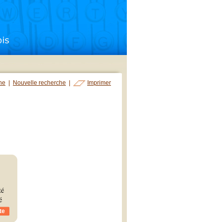
che
|
Nouvelle recherche
|
Imprimer
té
é
te