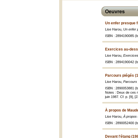
Oeuvres
Un enfer presque f
Lise Harou,
Un enfer 
ISBN : 2894190085 (br
Exercices au-dess
Lise Harou,
Exercices
ISBN : 2894190042 (br
Parcours piégés (
Lise Harou,
Parcours 
ISBN : 2890053881 (br
Notes : Deux de ces ré
juin 1987. Cf. p. [9], [2
À propos de Maude
Lise Harou,
À propos 
ISBN : 2890052400 (br
Devant l'étang (19