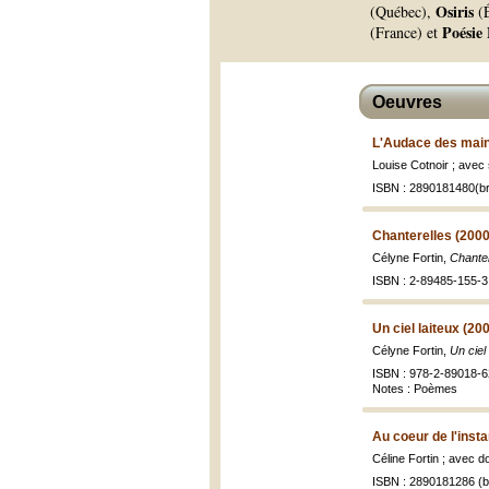
Osiris
(Québec),
(É
Poésie
(France) et
Oeuvres
L'Audace des main
Louise Cotnoir ; avec
ISBN : 2890181480(br
Chanterelles (2000
Célyne Fortin,
Chante
ISBN : 2-89485-155-3 
Un ciel laiteux (20
Célyne Fortin,
Un ciel 
ISBN : 978-2-89018-6
Notes : Poèmes
Au coeur de l'insta
Céline Fortin ; avec d
ISBN : 2890181286 (br