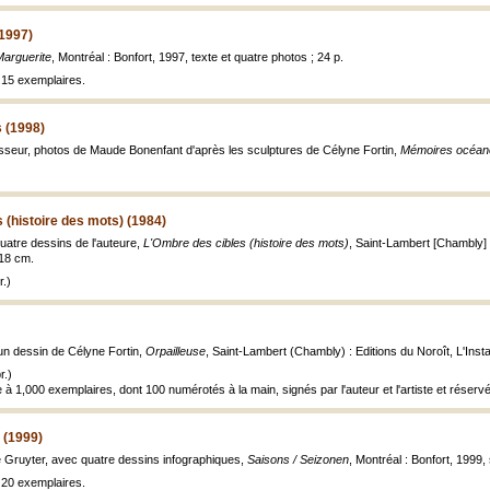
(1997)
Marguerite
, Montréal : Bonfort, 1997, texte et quatre photos ; 24 p.
à 15 exemplaires.
 (1998)
asseur, photos de Maude Bonenfant d'après les sculptures de Célyne Fortin,
Mémoires océan
 (histoire des mots) (1984)
uatre dessins de l'auteure,
L'Ombre des cibles (histoire des mots)
, Saint-Lambert [Chambly] :
; 18 cm.
.)
un dessin de Célyne Fortin,
Orpailleuse
, Saint-Lambert (Chambly) : Editions du Noroît, L'Instant
r.)
à 1,000 exemplaires, dont 100 numérotés à la main, signés par l'auteur et l'artiste et réser
 (1999)
de Gruyter, avec quatre dessins infographiques,
Saisons / Seizonen
, Montréal : Bonfort, 1999, 
à 20 exemplaires.