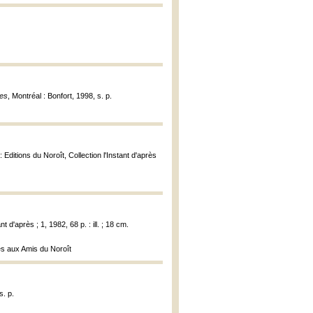
es
, Montréal : Bonfort, 1998, s. p.
 Editions du Noroît, Collection l'Instant d'après
 d'après ; 1, 1982, 68 p. : ill. ; 18 cm.
vés aux Amis du Noroît
s. p.