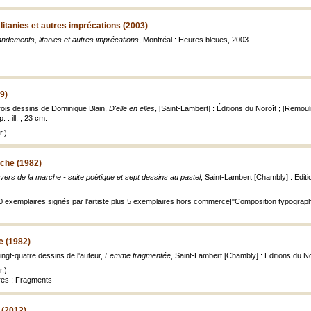
tanies et autres imprécations (2003)
ements, litanies et autres imprécations
, Montréal : Heures bleues, 2003
89)
trois dessins de Dominique Blain,
D'elle en elles
, [Saint-Lambert] : Éditions du Noroît ; [Remo
 : ill. ; 23 cm.
.)
rche (1982)
vers de la marche - suite poétique et sept dessins au pastel
, Saint-Lambert [Chambly] : Edition
30 exemplaires signés par l'artiste plus 5 exemplaires hors commerce|"Composition typographiq
 (1982)
ingt-quatre dessins de l'auteur,
Femme fragmentée
, Saint-Lambert [Chambly] : Editions du Noro
.)
res ; Fragments
 (2012)