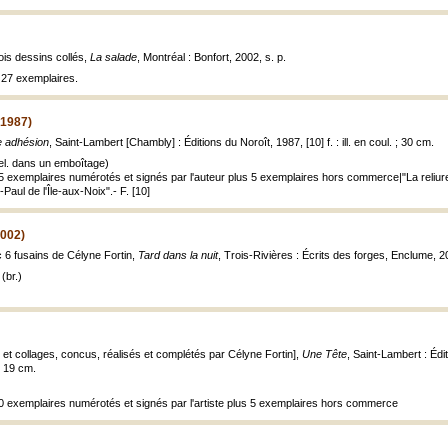
ois dessins collés,
La salade
, Montréal : Bonfort, 2002, s. p.
à 27 exemplaires.
(1987)
e adhésion
, Saint-Lambert [Chambly] : Éditions du Noroît, 1987, [10] f. : ill. en coul. ; 30 cm.
el. dans un emboîtage)
 15 exemplaires numérotés et signés par l'auteur plus 5 exemplaires hors commerce|"La reliur
-Paul de l'Île-aux-Noix".- F. [10]
2002)
c 6 fusains de Célyne Fortin,
Tard dans la nuit
, Trois-Rivières : Écrits des forges, Enclume, 200
(br.)
 et collages, concus, réalisés et complétés par Célyne Fortin],
Une Tête
, Saint-Lambert : Édit
 ; 19 cm.
 20 exemplaires numérotés et signés par l'artiste plus 5 exemplaires hors commerce