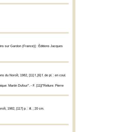
ulins sur Gardon (France)] : Éditions Jacques
s du Noroît, 1982, [11] f.,[6] f. de pl. : en coul.
ue: Martin Dufour". - F. [11]|"Reliure: Pierre
ît, 1982, [117] p. : ill. ; 20 cm.