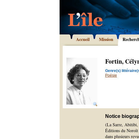
Accueil
Mission
Recherc
Fortin, Cély
Genre(s) littéraire(s
Poésie
Notice biogra
(La Sarre, Abitibi
Éditions du Noroît 
dans plusieurs revue