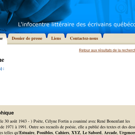
he
Dossier de presse
Liens
Contactez-nous
Retour aux résultats de la recher
ne
) :
phique
, le 30 août 1943 - ) Poète, Célyne Fortin a coanimé avec René Bonenfant les
de 1971 à 1991. Outre ses recueils de poésie, elle a publié des textes et des des
Estuaire
Possibles
Cahiers
XYZ
Le Sabord
Arcade
Urgence
s telles qu'
,
,
,
,
,
,