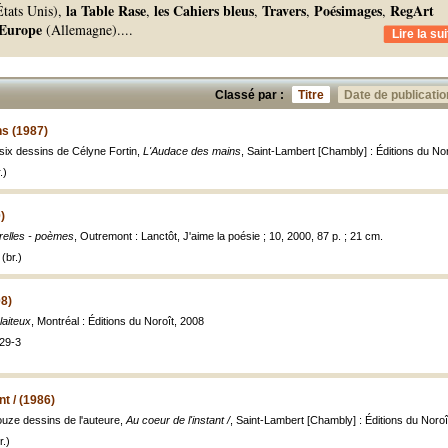
la Table Rase
les Cahiers bleus
Travers
Poésimages
RegArt
tats Unis),
,
,
,
,
Europe
(Allemagne).
...
Lire la sui
Classé par :
Titre
Date de publicatio
s (1987)
 six dessins de Célyne Fortin,
L'Audace des mains
, Saint-Lambert [Chambly] : Éditions du Noroî
.)
)
relles - poèmes
, Outremont : Lanctôt, J'aime la poésie ; 10, 2000, 87 p. ; 21 cm.
(br.)
08)
laiteux
, Montréal : Éditions du Noroît, 2008
29-3
nt / (1986)
ouze dessins de l'auteure,
Au coeur de l'instant /
, Saint-Lambert [Chambly] : Éditions du Noroît,
.)