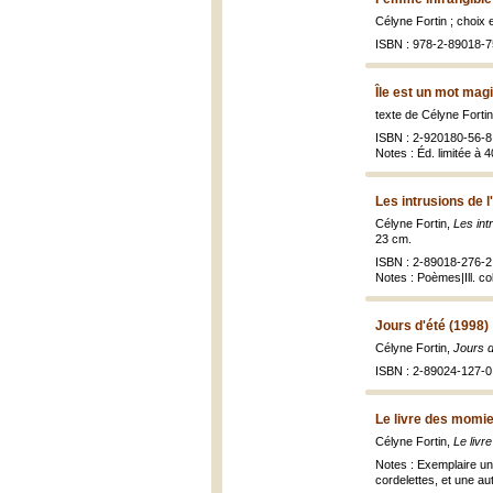
Célyne Fortin ; choix
ISBN : 978-2-89018-7
Île est un mot mag
texte de Célyne Forti
ISBN : 2-920180-56-8 
Notes : Éd. limitée à 
Les intrusions de l
Célyne Fortin,
Les intr
23 cm.
ISBN : 2-89018-276-2 (
Notes : Poèmes|Ill. co
Jours d'été (1998)
Célyne Fortin,
Jours d
ISBN : 2-89024-127-0 
Le livre des momie
Célyne Fortin,
Le livr
Notes : Exemplaire un
cordelettes, et une au