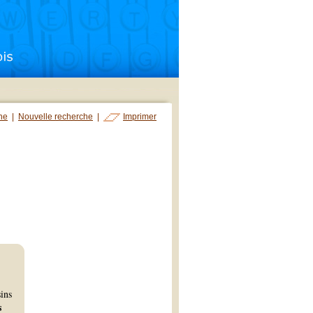
che
|
Nouvelle recherche
|
Imprimer
sins
s