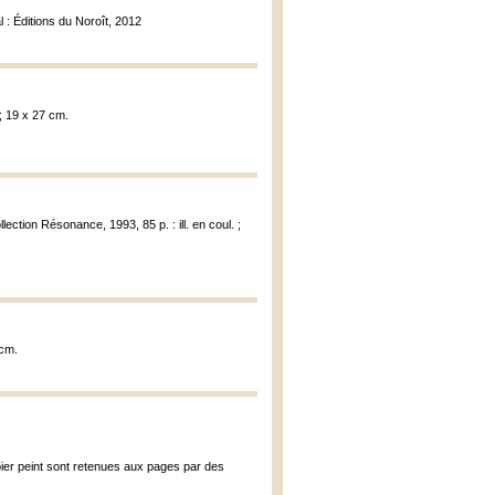
l : Éditions du Noroît, 2012
 ; 19 x 27 cm.
ollection Résonance, 1993, 85 p. : ill. en coul. ;
 cm.
pier peint sont retenues aux pages par des