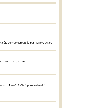
e a été conçue et réalisée par Pierre Ouvrard
2, 53 p. : ill. ; 23 cm.
ions du Noroît, 1989, 1 portefeuille (6 f.