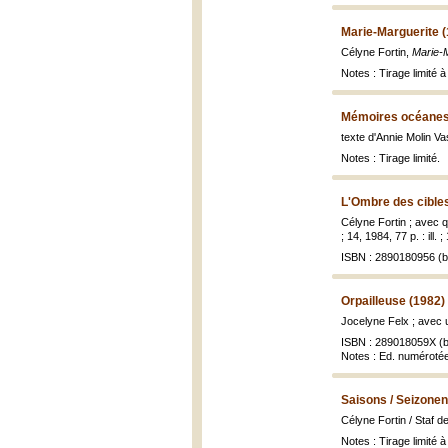
Marie-Marguerite 
Célyne Fortin,
Marie-
Notes : Tirage limité 
Mémoires océanes
texte d'Annie Molin V
Notes : Tirage limité.
L'Ombre des cibles
Célyne Fortin ; avec q
; 14, 1984, 77 p. : ill. 
ISBN : 2890180956 (br
Orpailleuse (1982)
Jocelyne Felx ; avec 
ISBN : 289018059X (b
Notes : Ed. numérotée 
Saisons / Seizonen
Célyne Fortin / Staf 
Notes : Tirage limité 