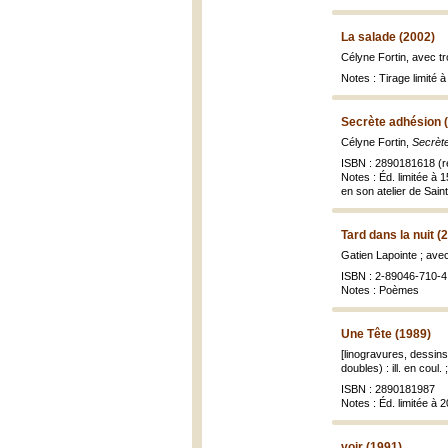
La salade (2002)
Célyne Fortin, avec tr
Notes : Tirage limité 
Secrète adhésion 
Célyne Fortin,
Secrèt
ISBN : 2890181618 (r
Notes : Éd. limitée à
en son atelier de Saint
Tard dans la nuit (
Gatien Lapointe ; ave
ISBN : 2-89046-710-4 
Notes : Poèmes
Une Tête (1989)
[linogravures, dessins
doubles) : ill. en coul.
ISBN : 2890181987
Notes : Éd. limitée à
voir (1991)