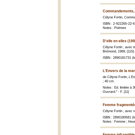
Commandements, li
Célyne Fortin,
Command
ISBN : 2-922265-22-6
Notes : Poèmes
D'elle en elles (19
Célyne Fortin ; avec 
Brémond, 1989, [115] p.
ISBN : 2890181731 (br
L'Envers de la ma
de Célyne Fortin,
L'En
; 40 cm.
Notes : Ed. limitée à 
Ouvrard." - F. [11]
Femme fragmentée
Célyne Fortin ; avec v
ISBN : 2890180581 (br
Notes : Femme ; Heu
Femme infrangible