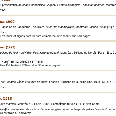
 et présentation de Jean Chapdelaine Gagnon,
Femme infrangible - choix de poèmes
, Montréa
53-5
ique (2000)
n ; dessins de Jacqueline Thiaudière,
Île est un mot magique
, Montréal : Silence, 2000, [19] p.
(br.)
40 ex. num. et signés dont 10 hors commerce|Titre réparti sur trois pages
'oeil (1993)
usions de l'oeil - suivi d'un Petit traité de beauté
, Montréal : Éditions du Noroît : Paris : Erti, C
Noroît) (br.)|2-903524-63-7 (Erti)
llées|Éd. limitée à 700 ex. dont 50 num. et signés
'été - contes, récits et autres histoires
, Lachine : Éditions de la Pleine lune, 1998, 132 p. ; 21
(br.)
s (1983)
e des momies
, Montréal : C. Fortin, 1983, 1 emboîtage ([16] p.) ; 40 x 29 x 12 cm.
ique|La présentation de ce livre d'artiste suggère un sarcophage: de petites "momies" de pa
tre est fixée au couvercle