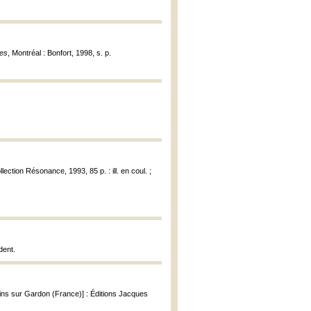
es
, Montréal : Bonfort, 1998, s. p.
ollection Résonance, 1993, 85 p. : ill. en coul. ;
dent.
ulins sur Gardon (France)] : Éditions Jacques