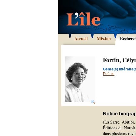
Accueil
Mission
Recherc
Fortin, Cély
Genre(s) littéraire(s
Poésie
Notice biogra
(La Sarre, Abitibi
Éditions du Noroît 
dans plusieurs revue