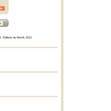
te
n
l : Éditions du Noroît, 2012