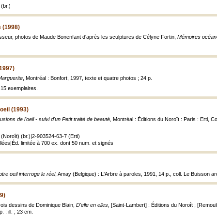
(br.)
 (1998)
asseur, photos de Maude Bonenfant d'après les sculptures de Célyne Fortin,
Mémoires océan
(1997)
Marguerite
, Montréal : Bonfort, 1997, texte et quatre photos ; 24 p.
à 15 exemplaires.
'oeil (1993)
usions de l'oeil - suivi d'un Petit traité de beauté
, Montréal : Éditions du Noroît : Paris : Erti, C
Noroît) (br.)|2-903524-63-7 (Erti)
llées|Éd. limitée à 700 ex. dont 50 num. et signés
otre oeil interroge le réel
, Amay (Belgique) : L'Arbre à paroles, 1991, 14 p., coll. Le Buisson ar
89)
trois dessins de Dominique Blain,
D'elle en elles
, [Saint-Lambert] : Éditions du Noroît ; [Remo
 : ill. ; 23 cm.