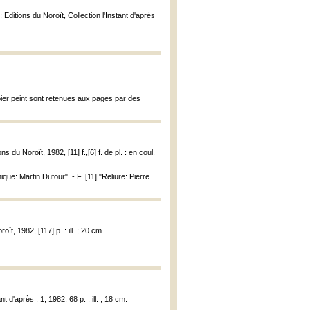
 Editions du Noroît, Collection l'Instant d'après
pier peint sont retenues aux pages par des
s du Noroît, 1982, [11] f.,[6] f. de pl. : en coul.
ue: Martin Dufour". - F. [11]|"Reliure: Pierre
ît, 1982, [117] p. : ill. ; 20 cm.
 d'après ; 1, 1982, 68 p. : ill. ; 18 cm.