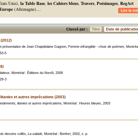
la Table Rase
les Cahiers bleus
Travers
Poésimages
RegArt
tats Unis),
,
,
,
,
Europe
(Allemagne).
...
Lire la sui
Classé par :
Titre
Date de publicatio
 (2012)
 et présentation de Jean Chapdelaine Gagnon,
Femme infrangible - choix de poèmes
, Montréa
53-5
08)
laiteux
, Montréal : Éditions du Noroît, 2008
29-3
tanies et autres imprécations (2003)
ements, litanies et autres imprécations
, Montréal : Heures bleues, 2003
ois dessins collés,
La salade
, Montréal : Bonfort, 2002, s. p.