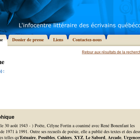
he
Dossier de presse
Liens
Contactez-nous
Retour aux résultats de la recher
ne
) :
phique
, le 30 août 1943 - ) Poète, Célyne Fortin a coanimé avec René Bonenfant les
de 1971 à 1991. Outre ses recueils de poésie, elle a publié des textes et des des
Estuaire
Possibles
Cahiers
XYZ
Le Sabord
Arcade
Urgence
s telles qu'
,
,
,
,
,
,