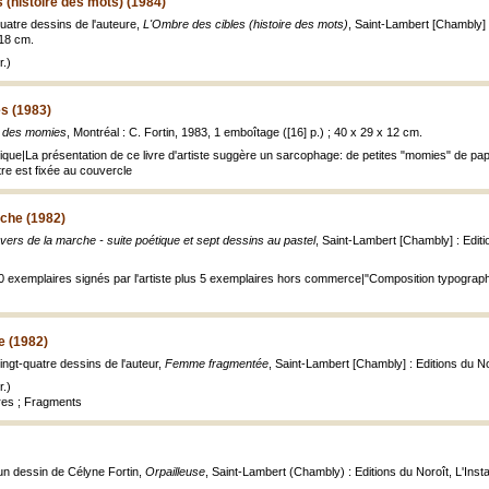
 (histoire des mots) (1984)
uatre dessins de l'auteure,
L'Ombre des cibles (histoire des mots)
, Saint-Lambert [Chambly] :
; 18 cm.
.)
s (1983)
e des momies
, Montréal : C. Fortin, 1983, 1 emboîtage ([16] p.) ; 40 x 29 x 12 cm.
ique|La présentation de ce livre d'artiste suggère un sarcophage: de petites "momies" de pa
tre est fixée au couvercle
rche (1982)
vers de la marche - suite poétique et sept dessins au pastel
, Saint-Lambert [Chambly] : Edition
30 exemplaires signés par l'artiste plus 5 exemplaires hors commerce|"Composition typographiq
 (1982)
ingt-quatre dessins de l'auteur,
Femme fragmentée
, Saint-Lambert [Chambly] : Editions du Noro
.)
res ; Fragments
un dessin de Célyne Fortin,
Orpailleuse
, Saint-Lambert (Chambly) : Editions du Noroît, L'Instant