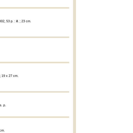
2, 53 p. : ill. ; 23 cm.
 ; 19 x 27 cm.
s. p.
 cm.