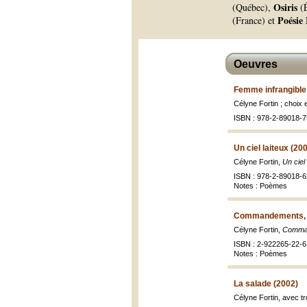
Osiris
(Québec),
(É
Poésie
(France) et
Oeuvres
Femme infrangible
Célyne Fortin ; choix
ISBN : 978-2-89018-7
Un ciel laiteux (20
Célyne Fortin,
Un ciel 
ISBN : 978-2-89018-6
Notes : Poèmes
Commandements, li
Célyne Fortin,
Command
ISBN : 2-922265-22-6
Notes : Poèmes
La salade (2002)
Célyne Fortin, avec tr