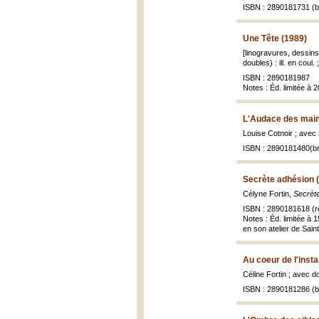
ISBN : 2890181731 (br
Une Tête (1989)
[linogravures, dessins
doubles) : ill. en coul.
ISBN : 2890181987
Notes : Éd. limitée à
L'Audace des main
Louise Cotnoir ; avec
ISBN : 2890181480(br
Secrète adhésion 
Célyne Fortin,
Secrèt
ISBN : 2890181618 (r
Notes : Éd. limitée à
en son atelier de Saint
Au coeur de l'insta
Céline Fortin ; avec d
ISBN : 2890181286 (br