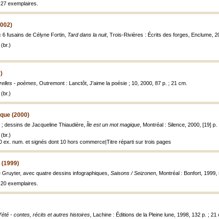
à 27 exemplaires.
2002)
c 6 fusains de Célyne Fortin,
Tard dans la nuit
, Trois-Rivières : Écrits des forges, Enclume, 200
(br.)
)
relles - poèmes
, Outremont : Lanctôt, J'aime la poésie ; 10, 2000, 87 p. ; 21 cm.
(br.)
ique (2000)
n ; dessins de Jacqueline Thiaudière,
Île est un mot magique
, Montréal : Silence, 2000, [19] p.
(br.)
40 ex. num. et signés dont 10 hors commerce|Titre réparti sur trois pages
 (1999)
de Gruyter, avec quatre dessins infographiques,
Saisons / Seizonen
, Montréal : Bonfort, 1999, 
à 20 exemplaires.
'été - contes, récits et autres histoires
, Lachine : Éditions de la Pleine lune, 1998, 132 p. ; 21