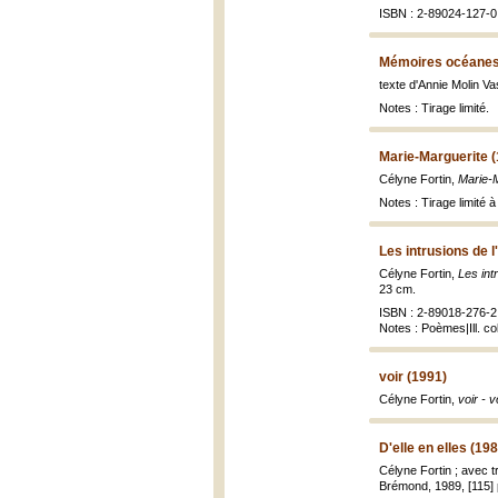
ISBN : 2-89024-127-0 
Mémoires océanes
texte d'Annie Molin V
Notes : Tirage limité.
Marie-Marguerite 
Célyne Fortin,
Marie-
Notes : Tirage limité 
Les intrusions de l
Célyne Fortin,
Les intr
23 cm.
ISBN : 2-89018-276-2 (
Notes : Poèmes|Ill. co
voir (1991)
Célyne Fortin,
voir - v
D'elle en elles (19
Célyne Fortin ; avec 
Brémond, 1989, [115] p.