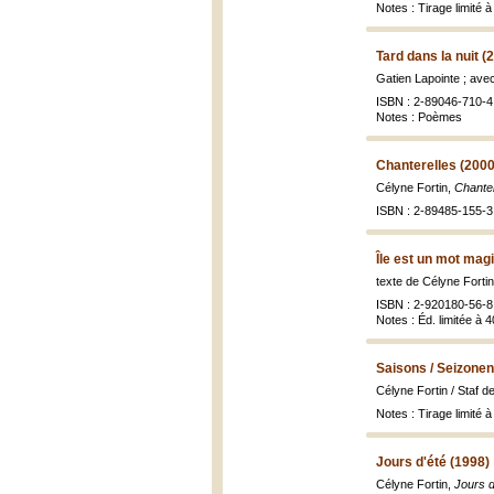
Notes : Tirage limité 
Tard dans la nuit (
Gatien Lapointe ; ave
ISBN : 2-89046-710-4 
Notes : Poèmes
Chanterelles (2000
Célyne Fortin,
Chante
ISBN : 2-89485-155-3 
Île est un mot mag
texte de Célyne Forti
ISBN : 2-920180-56-8 
Notes : Éd. limitée à 
Saisons / Seizonen
Célyne Fortin / Staf 
Notes : Tirage limité 
Jours d'été (1998)
Célyne Fortin,
Jours d