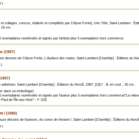
.)
 et collages, concus, réalisés et complétés par Célyne Fortin],
Une Tête
, Saint-Lambert : Édit
 ; 19 cm.
 20 exemplaires numérotés et signés par l'artiste plus 5 exemplaires hors commerce
s (1987)
 six dessins de Célyne Fortin,
L'Audace des mains
, Saint-Lambert [Chambly] : Éditions du Noroî
.)
(1987)
e adhésion
, Saint-Lambert [Chambly] : Éditions du Noroît, 1987, [10] f. : ill. en coul. ; 30 cm.
el. dans un emboîtage)
 15 exemplaires numérotés et signés par l'auteur plus 5 exemplaires hors commerce|"La reliur
-Paul de l'Île-aux-Noix".- F. [10]
nt / (1986)
ouze dessins de l'auteure,
Au coeur de l'instant /
, Saint-Lambert [Chambly] : Éditions du Noroît,
.)