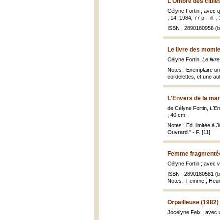
L'Ombre des cibles
Célyne Fortin ; avec q
; 14, 1984, 77 p. : ill. 
ISBN : 2890180956 (br
Le livre des momie
Célyne Fortin,
Le livr
Notes : Exemplaire un
cordelettes, et une au
L'Envers de la ma
de Célyne Fortin,
L'En
; 40 cm.
Notes : Ed. limitée à 
Ouvrard." - F. [11]
Femme fragmentée
Célyne Fortin ; avec v
ISBN : 2890180581 (br
Notes : Femme ; Heu
Orpailleuse (1982)
Jocelyne Felx ; avec 