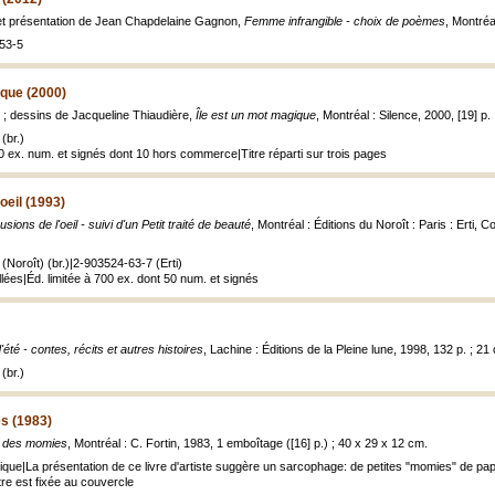
 et présentation de Jean Chapdelaine Gagnon,
Femme infrangible - choix de poèmes
, Montréa
53-5
ique (2000)
n ; dessins de Jacqueline Thiaudière,
Île est un mot magique
, Montréal : Silence, 2000, [19] p.
(br.)
40 ex. num. et signés dont 10 hors commerce|Titre réparti sur trois pages
'oeil (1993)
usions de l'oeil - suivi d'un Petit traité de beauté
, Montréal : Éditions du Noroît : Paris : Erti, C
Noroît) (br.)|2-903524-63-7 (Erti)
llées|Éd. limitée à 700 ex. dont 50 num. et signés
'été - contes, récits et autres histoires
, Lachine : Éditions de la Pleine lune, 1998, 132 p. ; 21
(br.)
s (1983)
e des momies
, Montréal : C. Fortin, 1983, 1 emboîtage ([16] p.) ; 40 x 29 x 12 cm.
ique|La présentation de ce livre d'artiste suggère un sarcophage: de petites "momies" de pa
tre est fixée au couvercle