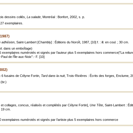
ois dessins collés,
La salade
, Montréal : Bonfort, 2002, s. p.
à 27 exemplaires.
(1987)
e adhésion
, Saint-Lambert [Chambly] : Éditions du Noroît, 1987, [10] f. : ill. en coul. ; 30 cm.
el. dans un emboîtage)
 15 exemplaires numérotés et signés par l'auteur plus 5 exemplaires hors commerce|"La reliur
-Paul de l'Île-aux-Noix".- F. [10]
2002)
c 6 fusains de Célyne Fortin,
Tard dans la nuit
, Trois-Rivières : Écrits des forges, Enclume, 200
(br.)
 et collages, concus, réalisés et complétés par Célyne Fortin],
Une Tête
, Saint-Lambert : Édit
 ; 19 cm.
 20 exemplaires numérotés et signés par l'artiste plus 5 exemplaires hors commerce