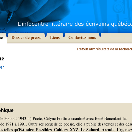
he
Dossier de presse
Liens
Contactez-nous
Retour aux résultats de la recher
ne
) :
phique
, le 30 août 1943 - ) Poète, Célyne Fortin a coanimé avec René Bonenfant les
de 1971 à 1991. Outre ses recueils de poésie, elle a publié des textes et des des
Estuaire
Possibles
Cahiers
XYZ
Le Sabord
Arcade
Urgence
s telles qu'
,
,
,
,
,
,