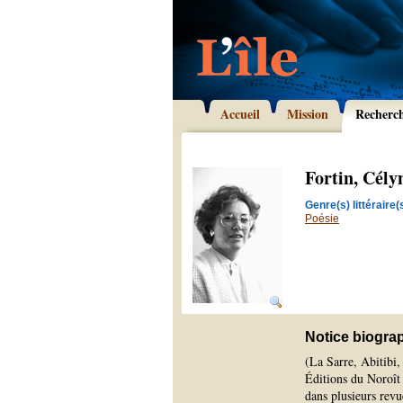
Accueil
Mission
Recherc
Fortin, Cély
Genre(s) littéraire(s
Poésie
Notice biogra
(La Sarre, Abitibi
Éditions du Noroît 
dans plusieurs revue