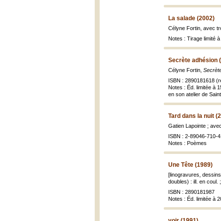
La salade (2002)
Célyne Fortin, avec tr
Notes : Tirage limité 
Secrète adhésion 
Célyne Fortin,
Secrèt
ISBN : 2890181618 (r
Notes : Éd. limitée à
en son atelier de Saint
Tard dans la nuit (
Gatien Lapointe ; ave
ISBN : 2-89046-710-4 
Notes : Poèmes
Une Tête (1989)
[linogravures, dessins
doubles) : ill. en coul.
ISBN : 2890181987
Notes : Éd. limitée à
voir (1991)