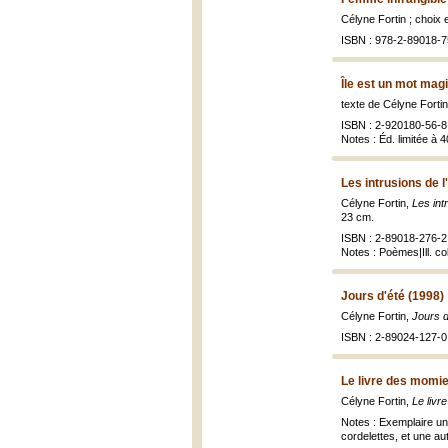
Célyne Fortin ; choix
ISBN : 978-2-89018-7
Île est un mot mag
texte de Célyne Forti
ISBN : 2-920180-56-8 
Notes : Éd. limitée à 
Les intrusions de l
Célyne Fortin,
Les intr
23 cm.
ISBN : 2-89018-276-2 (
Notes : Poèmes|Ill. co
Jours d'été (1998)
Célyne Fortin,
Jours d
ISBN : 2-89024-127-0 
Le livre des momie
Célyne Fortin,
Le livr
Notes : Exemplaire un
cordelettes, et une au