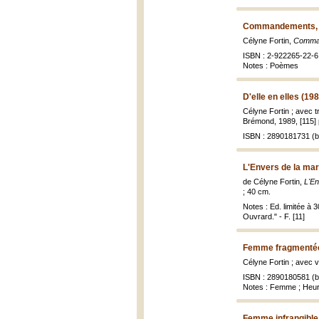
Commandements, li
Célyne Fortin,
Command
ISBN : 2-922265-22-6
Notes : Poèmes
D'elle en elles (19
Célyne Fortin ; avec 
Brémond, 1989, [115] p.
ISBN : 2890181731 (br
L'Envers de la ma
de Célyne Fortin,
L'En
; 40 cm.
Notes : Ed. limitée à 
Ouvrard." - F. [11]
Femme fragmentée
Célyne Fortin ; avec v
ISBN : 2890180581 (br
Notes : Femme ; Heu
Femme infrangible