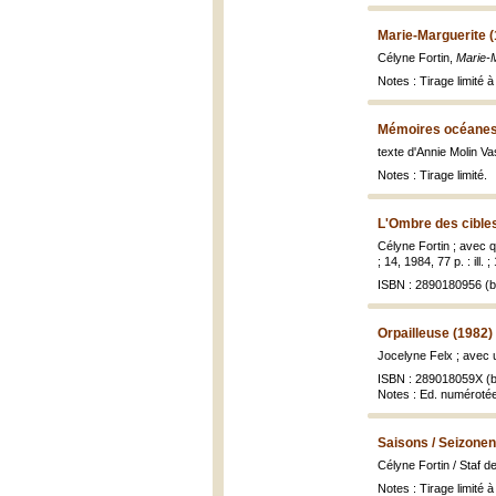
Marie-Marguerite 
Célyne Fortin,
Marie-
Notes : Tirage limité 
Mémoires océanes
texte d'Annie Molin V
Notes : Tirage limité.
L'Ombre des cibles
Célyne Fortin ; avec q
; 14, 1984, 77 p. : ill. 
ISBN : 2890180956 (br
Orpailleuse (1982)
Jocelyne Felx ; avec 
ISBN : 289018059X (b
Notes : Ed. numérotée 
Saisons / Seizonen
Célyne Fortin / Staf 
Notes : Tirage limité 