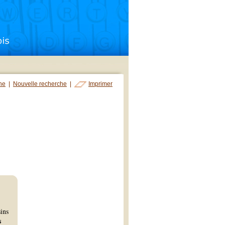
che
|
Nouvelle recherche
|
Imprimer
sins
s