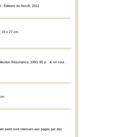
l : Éditions du Noroît, 2012
 ; 19 x 27 cm.
ollection Résonance, 1993, 85 p. : ill. en coul. ;
 cm.
pier peint sont retenues aux pages par des