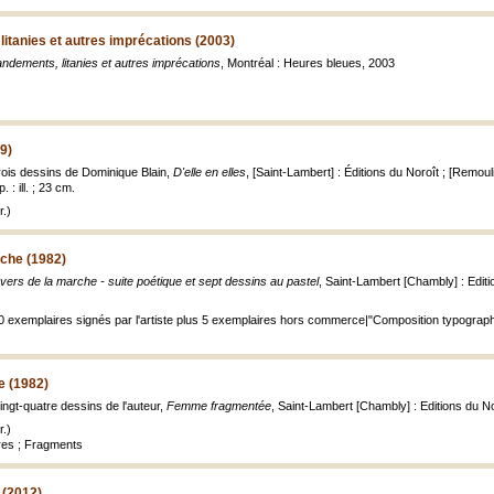
tanies et autres imprécations (2003)
ements, litanies et autres imprécations
, Montréal : Heures bleues, 2003
89)
trois dessins de Dominique Blain,
D'elle en elles
, [Saint-Lambert] : Éditions du Noroît ; [Remo
 : ill. ; 23 cm.
.)
rche (1982)
vers de la marche - suite poétique et sept dessins au pastel
, Saint-Lambert [Chambly] : Edition
30 exemplaires signés par l'artiste plus 5 exemplaires hors commerce|"Composition typographiq
 (1982)
ingt-quatre dessins de l'auteur,
Femme fragmentée
, Saint-Lambert [Chambly] : Editions du Noro
.)
res ; Fragments
 (2012)