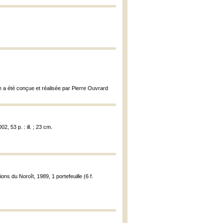
e a été conçue et réalisée par Pierre Ouvrard
2, 53 p. : ill. ; 23 cm.
ions du Noroît, 1989, 1 portefeuille (6 f.