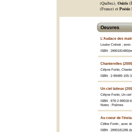
Osiris
(Québec),
(É
Poésie
(France) et
Oeuvres
L'Audace des main
Louise Cotnoir ; avec
ISBN : 2890181480(br
Chanterelles (2000
Célyne Fortin,
Chante
ISBN : 2-89485-155-3 
Un ciel laiteux (20
Célyne Fortin,
Un ciel 
ISBN : 978-2-89018-6
Notes : Poèmes
Au coeur de l'insta
Céline Fortin ; avec d
ISBN : 2890181286 (br