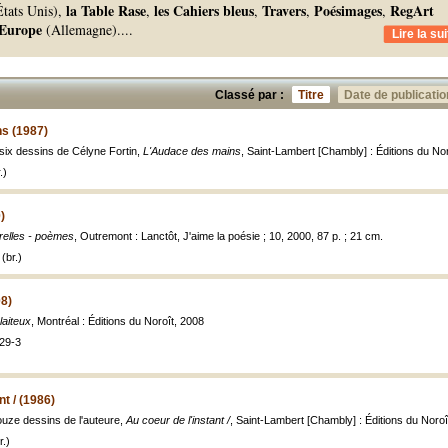
la Table Rase
les Cahiers bleus
Travers
Poésimages
RegArt
tats Unis),
,
,
,
,
Europe
(Allemagne).
...
Lire la sui
Classé par :
Titre
Date de publicatio
s (1987)
 six dessins de Célyne Fortin,
L'Audace des mains
, Saint-Lambert [Chambly] : Éditions du Noroî
.)
)
relles - poèmes
, Outremont : Lanctôt, J'aime la poésie ; 10, 2000, 87 p. ; 21 cm.
(br.)
08)
laiteux
, Montréal : Éditions du Noroît, 2008
29-3
nt / (1986)
ouze dessins de l'auteure,
Au coeur de l'instant /
, Saint-Lambert [Chambly] : Éditions du Noroît,
.)