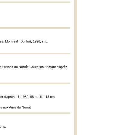
es
, Montréal : Bonfort, 1998, s. p.
 Editions du Noroît, Collection l'Instant d'après
 d'après ; 1, 1982, 68 p. : ill. ; 18 cm.
vés aux Amis du Noroît
s. p.