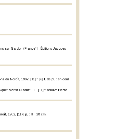
ulins sur Gardon (France)] : Éditions Jacques
s du Noroît, 1982, [11] f.,[6] f. de pl. : en coul.
ue: Martin Dufour". - F. [11]|"Reliure: Pierre
ît, 1982, [117] p. : ill. ; 20 cm.