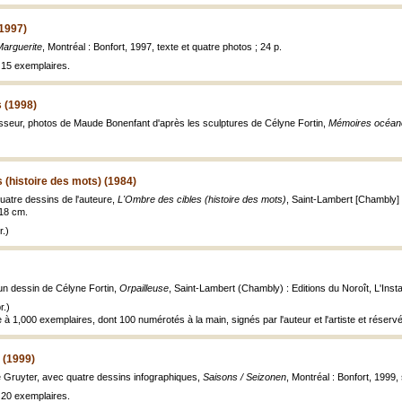
(1997)
Marguerite
, Montréal : Bonfort, 1997, texte et quatre photos ; 24 p.
à 15 exemplaires.
 (1998)
asseur, photos de Maude Bonenfant d'après les sculptures de Célyne Fortin,
Mémoires océan
 (histoire des mots) (1984)
uatre dessins de l'auteure,
L'Ombre des cibles (histoire des mots)
, Saint-Lambert [Chambly] :
; 18 cm.
.)
un dessin de Célyne Fortin,
Orpailleuse
, Saint-Lambert (Chambly) : Editions du Noroît, L'Instant
r.)
à 1,000 exemplaires, dont 100 numérotés à la main, signés par l'auteur et l'artiste et réser
 (1999)
de Gruyter, avec quatre dessins infographiques,
Saisons / Seizonen
, Montréal : Bonfort, 1999, 
à 20 exemplaires.