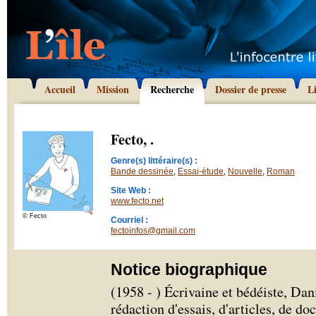
Accueil
Mission
Recherche
Dossier de presse
L
Fecto, .
Genre(s) littéraire(s) :
Bande dessinée
,
Essai-étude
,
Nouvelle
,
Roman
Site Web :
www.fecto.net
© Fecto
Courriel :
fectoinfos@gmail.com
Notice biographique
(1958 - ) Écrivaine et bédéiste, Dani
rédaction d'essais, d'articles, de do