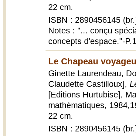
22 cm.
ISBN : 2890456145 (br.
Notes : "... conçu spéci
concepts d'espace."-P.
Le Chapeau voyageur
Ginette Laurendeau, Dom
Claudette Castilloux],
L
[Editions Hurtubise], M
mathématiques, 1984,1983
22 cm.
ISBN : 2890456145 (br.