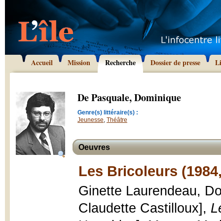
Accueil
Mission
Recherche
Dossier de presse
L
De Pasquale, Dominique
Genre(s) littéraire(s) :
Jeunesse
,
Théâtre
Oeuvres
Les Bricoleurs (1984
Ginette Laurendeau, Dom
Claudette Castilloux],
L