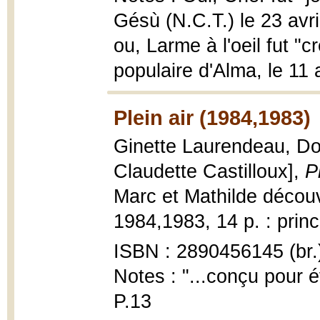
Gésù (N.C.T.) le 23 avri
ou, Larme à l'oeil fut "
populaire d'Alma, le 11 a
Plein air (1984,1983)
Ginette Laurendeau, Dom
Claudette Castilloux],
P
Marc et Mathilde décou
1984,1983, 14 p. : princ
ISBN : 2890456145 (br.
Notes : "...conçu pour é
P.13