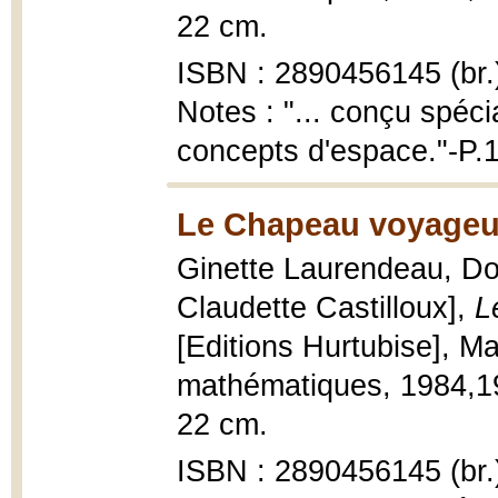
22 cm.
ISBN : 2890456145 (br.
Notes : "... conçu spéci
concepts d'espace."-P.
Le Chapeau voyageur
Ginette Laurendeau, Dom
Claudette Castilloux],
L
[Editions Hurtubise], M
mathématiques, 1984,1983
22 cm.
ISBN : 2890456145 (br.