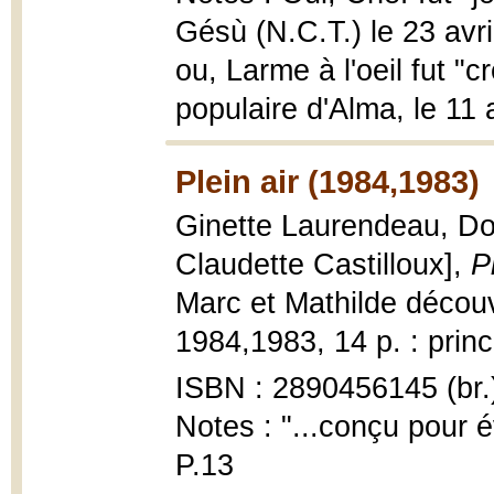
Gésù (N.C.T.) le 23 avri
ou, Larme à l'oeil fut "
populaire d'Alma, le 11 a
Plein air (1984,1983)
Ginette Laurendeau, Dom
Claudette Castilloux],
P
Marc et Mathilde décou
1984,1983, 14 p. : princ
ISBN : 2890456145 (br.
Notes : "...conçu pour é
P.13