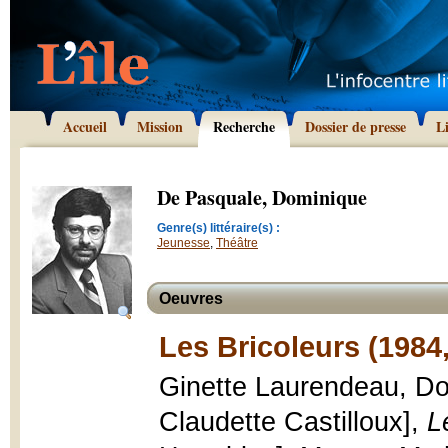
Accueil
Mission
Recherche
Dossier de presse
L
De Pasquale, Dominique
Genre(s) littéraire(s) :
Jeunesse
,
Théâtre
Oeuvres
Les Bricoleurs (1984
Ginette Laurendeau, Dom
Claudette Castilloux],
L