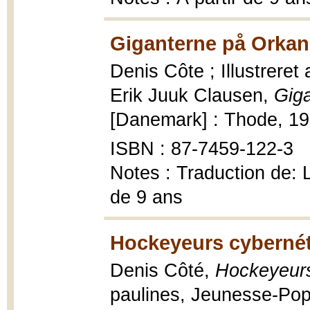
Giganterne på Orkan
Denis Côte ; Illustrere
Erik Juuk Clausen,
Gig
[Danemark] : Thode, 1989
ISBN : 87-7459-122-3
Notes : Traduction de: 
de 9 ans
Hockeyeurs cybernét
Denis Côté,
Hockeyeurs
paulines, Jeunesse-Pop 