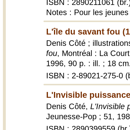
ISBN : 2890211061 (br.
Notes : Pour les jeunes 
L'île du savant fou (
Denis Côté ; illustrati
fou
, Montréal : La Cour
1996, 90 p. : ill. ; 18 cm
ISBN : 2-89021-275-0 (b
L'Invisible puissance
Denis Côté,
L'Invisible
Jeunesse-Pop ; 51, 1984
ISBN : 2890399559 (br.