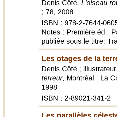
Denis Côté,
L'oiseau r
; 78, 2008
ISBN : 978-2-7644-060
Notes : Première éd., P
publiée sous le titre: T
Les otages de la terr
Denis Côté ; illustrateu
terreur
, Montréal : La 
1998
ISBN : 2-89021-341-2
Les parallèles célest