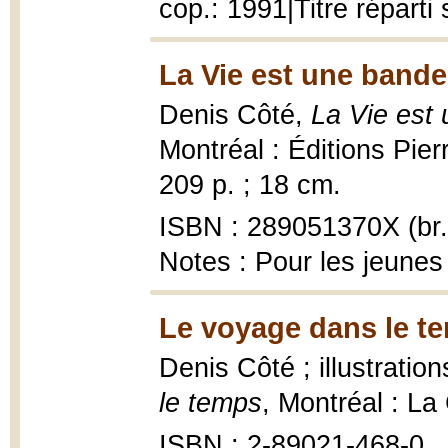
cop.: 1991|Titre répart
La Vie est une bande
Denis Côté,
La Vie est
Montréal : Éditions Pie
209 p. ; 18 cm.
ISBN : 289051370X (br.
Notes : Pour les jeunes
Le voyage dans le t
Denis Côté ; illustrati
le temps
, Montréal : La
ISBN : 2-89021-468-0