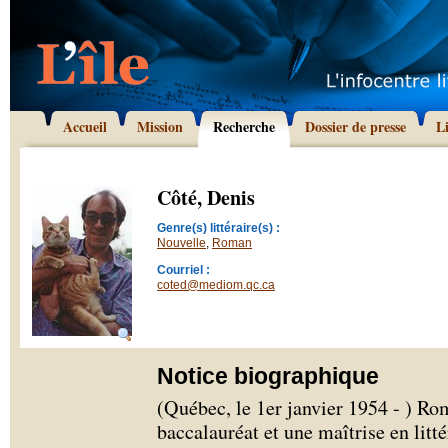
Accueil
Mission
Recherche
Dossier de presse
L
Côté, Denis
Genre(s) littéraire(s) :
Nouvelle
,
Roman
Courriel :
coted@mediom.qc.ca
Notice biographique
(Québec, le 1er janvier 1954 - ) Ro
baccalauréat et une maîtrise en litté