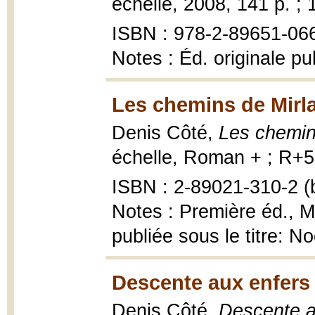
échelle, 2008, 141 p. ; 
ISBN : 978-2-89651-06
Notes : Éd. originale p
Les chemins de Mirl
Denis Côté,
Les chemin
échelle, Roman + ; R+51
ISBN : 2-89021-310-2 (b
Notes : Première éd., 
publiée sous le titre: N
Descente aux enfers 
Denis Côté,
Descente a