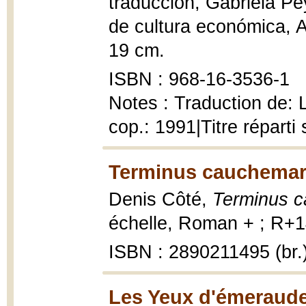
traducción, Gabriela P
de cultura económica, A la
19 cm.
ISBN : 968-16-3536-1
Notes : Traduction de:
cop.: 1991|Titre répart
Terminus cauchemar
Denis Côté,
Terminus 
échelle, Roman + ; R+14
ISBN : 2890211495 (br.
Les Yeux d'émeraude