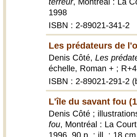
terreur
, Montréal : La 
1998
ISBN : 2-89021-341-2
Les prédateurs de l'
Denis Côté,
Les prédat
échelle, Roman + ; R+46
ISBN : 2-89021-291-2 (b
L'île du savant fou (
Denis Côté ; illustrati
fou
, Montréal : La Cour
1996, 90 p. : ill. ; 18 cm