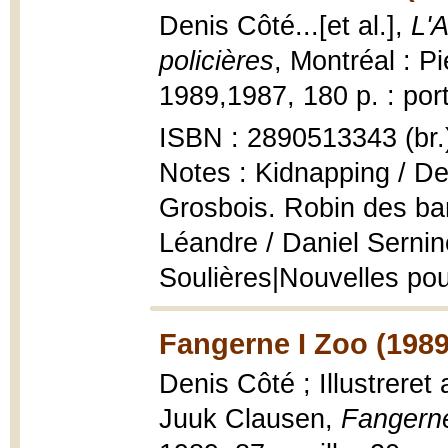
Denis Côté...[et al.],
L'A
policières
, Montréal : P
1989,1987, 180 p. : port
ISBN : 2890513343 (br.
Notes : Kidnapping / De
Grosbois. Robin des ba
Léandre / Daniel Sernin
Soulières|Nouvelles pou
Fangerne I Zoo (1989
Denis Côté ; Illustreret
Juuk Clausen,
Fangerne