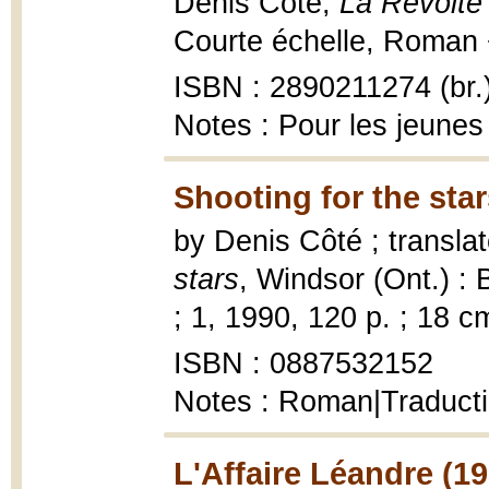
Denis Côté,
La Révolte 
Courte échelle, Roman +
ISBN : 2890211274 (br.
Notes : Pour les jeunes 
Shooting for the star
by Denis Côté ; transla
stars
, Windsor (Ont.) :
; 1, 1990, 120 p. ; 18 c
ISBN : 0887532152
Notes : Roman|Traducti
L'Affaire Léandre (1