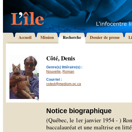
Accueil
Mission
Recherche
Dossier de presse
L
Côté, Denis
Genre(s) littéraire(s) :
Nouvelle
,
Roman
Courriel :
coted@mediom.qc.ca
Notice biographique
(Québec, le 1er janvier 1954 - ) Ro
baccalauréat et une maîtrise en litté