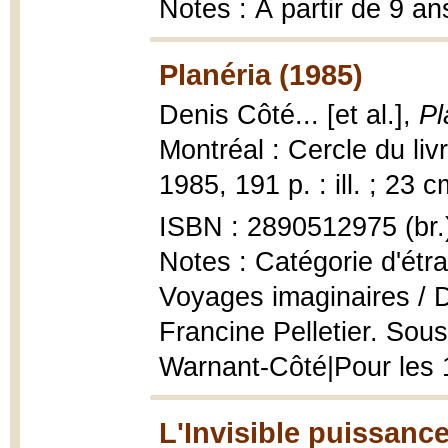
Notes : À partir de 9 an
Planéria (1985)
Denis Côté... [et al.],
Pl
Montréal : Cercle du li
1985, 191 p. : ill. ; 23 c
ISBN : 2890512975 (br.
Notes : Catégorie d'étr
Voyages imaginaires / D
Francine Pelletier. Sou
Warnant-Côté|Pour les 1
L'Invisible puissance