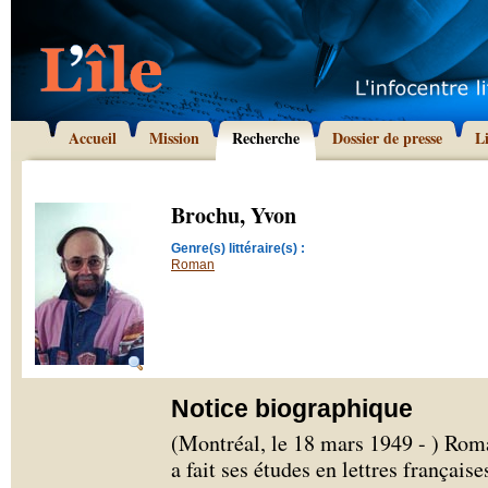
Accueil
Mission
Recherche
Dossier de presse
L
Brochu, Yvon
Genre(s) littéraire(s) :
Roman
Notice biographique
(Montréal, le 18 mars 1949 - ) Rom
a fait ses études en lettres français