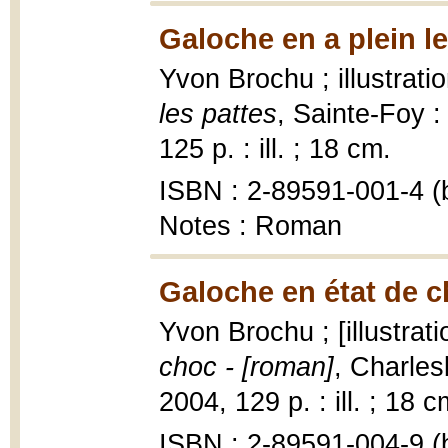
Galoche en a plein le
Yvon Brochu ; illustrat
les pattes
, Sainte-Foy :
125 p. : ill. ; 18 cm.
ISBN : 2-89591-001-4 (b
Notes : Roman
Galoche en état de c
Yvon Brochu ; [illustrat
choc - [roman]
, Charles
2004, 129 p. : ill. ; 18 c
ISBN : 2-89591-004-9 (b