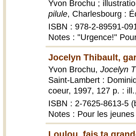
Yvon Brochu ; illustrati
pilule
, Charlesbourg : É
ISBN : 978-2-89591-09
Notes : "Urgence!" Pour
Jocelyn Thibault, ga
Yvon Brochu,
Jocelyn T
Saint-Lambert : Dominiq
coeur, 1997, 127 p. : ill.
ISBN : 2-7625-8613-5 (b
Notes : Pour les jeunes
Loulou, fais ta grand