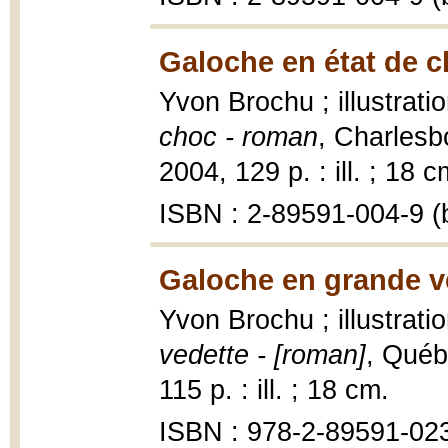
Galoche en état de c
Yvon Brochu ; illustrat
choc - roman
, Charlesb
2004, 129 p. : ill. ; 18 c
ISBN : 2-89591-004-9 (b
Galoche en grande v
Yvon Brochu ; illustrat
vedette - [roman]
, Québ
115 p. : ill. ; 18 cm.
ISBN : 978-2-89591-023