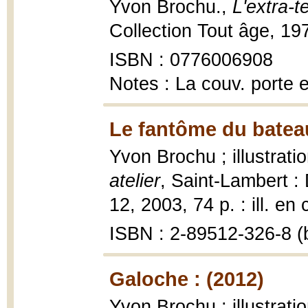
Yvon Brochu.,
L'extra-t
Collection Tout âge, 19
ISBN : 0776006908
Notes : La couv. porte
Le fantôme du bateau
Yvon Brochu ; illustrat
atelier
, Saint-Lambert 
12, 2003, 74 p. : ill. en 
ISBN : 2-89512-326-8 (b
Galoche : (2012)
Yvon Brochu ; illustrat