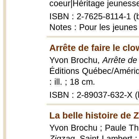
coeur|Héritage jeunesse, 
ISBN : 2-7625-8114-1 (b
Notes : Pour les jeunes
Arrête de faire le cl
Yvon Brochu,
Arrête de
Éditions Québec/Amériqu
: ill. ; 18 cm.
ISBN : 2-89037-632-X (b
La belle histoire de 
Yvon Brochu ; Paule Thib
Zigzag
, Saint-Lambert 