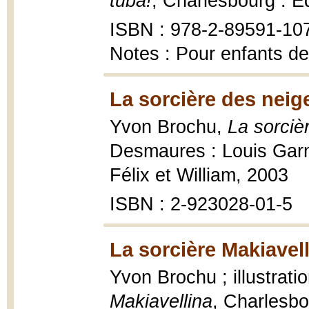
tuba!
, Charlesbourg : É
ISBN : 978-2-89591-10
Notes : Pour enfants de
La sorcière des neig
Yvon Brochu,
La sorciè
Desmaures : Louis Garn
Félix et William, 2003
ISBN : 2-923028-01-5
La sorcière Makiavell
Yvon Brochu ; illustrati
Makiavellina
, Charlesbo