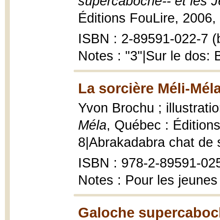
supercaboche-- et les 
Éditions FouLire, 2006, 6
ISBN : 2-89591-022-7 (b
Notes : "3"|Sur le dos:
La sorcière Méli-Méla
Yvon Brochu ; illustrati
Méla
, Québec : Édition
8|Abrakadabra chat de sor
ISBN : 978-2-89591-025
Notes : Pour les jeunes
Galoche supercaboche