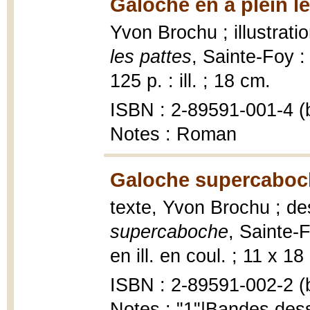
Galoche en a plein le
Yvon Brochu ; illustrat
les pattes
, Sainte-Foy :
125 p. : ill. ; 18 cm.
ISBN : 2-89591-001-4 (b
Notes : Roman
Galoche supercaboc
texte, Yvon Brochu ; de
supercaboche
, Sainte-F
en ill. en coul. ; 11 x 18
ISBN : 2-89591-002-2 (b
Notes : "1"|Bandes des