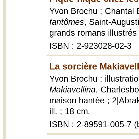
Yvon Brochu ; Chantal Br
fantômes
, Saint-Augus
grands romans illustrés 
ISBN : 2-923028-02-3
La sorcière Makiavell
Yvon Brochu ; illustrati
Makiavellina
, Charlesbo
maison hantée ; 2|Abrak
ill. ; 18 cm.
ISBN : 2-89591-005-7 (b