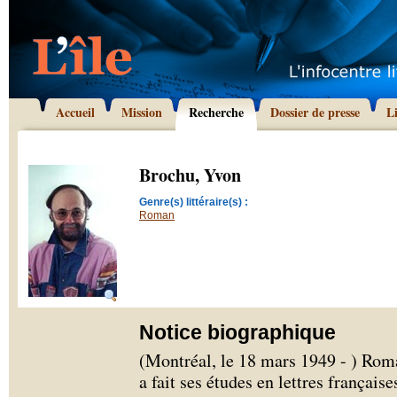
Accueil
Mission
Recherche
Dossier de presse
L
Brochu, Yvon
Genre(s) littéraire(s) :
Roman
Notice biographique
(Montréal, le 18 mars 1949 - ) Rom
a fait ses études en lettres français