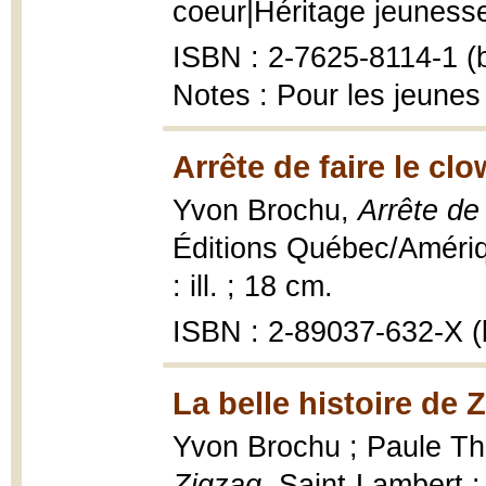
coeur|Héritage jeunesse, 
ISBN : 2-7625-8114-1 (b
Notes : Pour les jeunes
Arrête de faire le cl
Yvon Brochu,
Arrête de
Éditions Québec/Amériqu
: ill. ; 18 cm.
ISBN : 2-89037-632-X (b
La belle histoire de 
Yvon Brochu ; Paule Thib
Zigzag
, Saint-Lambert 