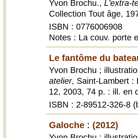
Yvon Brochu.,
L'extra-t
Collection Tout âge, 19
ISBN : 0776006908
Notes : La couv. porte
Le fantôme du bateau
Yvon Brochu ; illustrat
atelier
, Saint-Lambert 
12, 2003, 74 p. : ill. en 
ISBN : 2-89512-326-8 (b
Galoche : (2012)
Yvon Brochu ; illustrat