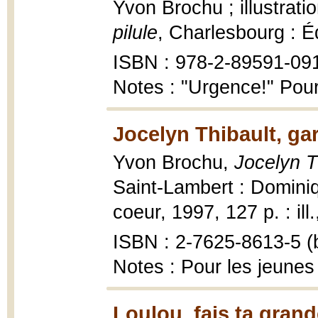
Yvon Brochu ; illustrati
pilule
, Charlesbourg : É
ISBN : 978-2-89591-09
Notes : "Urgence!" Pour
Jocelyn Thibault, ga
Yvon Brochu,
Jocelyn T
Saint-Lambert : Dominiq
coeur, 1997, 127 p. : ill.
ISBN : 2-7625-8613-5 (b
Notes : Pour les jeunes
Loulou, fais ta grand