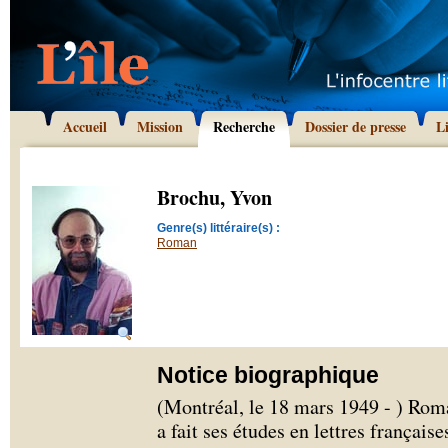
Accueil
Mission
Recherche
Dossier de presse
L
Brochu, Yvon
Genre(s) littéraire(s) :
Roman
Notice biographique
(Montréal, le 18 mars 1949 - ) Rom
a fait ses études en lettres français