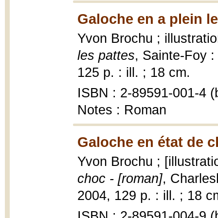
Galoche en a plein le
Yvon Brochu ; illustrat
les pattes
, Sainte-Foy :
125 p. : ill. ; 18 cm.
ISBN : 2-89591-001-4 (b
Notes : Roman
Galoche en état de c
Yvon Brochu ; [illustrat
choc - [roman]
, Charles
2004, 129 p. : ill. ; 18 c
ISBN : 2-89591-004-9 (b