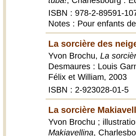
tuba!
, Charlesbourg : É
ISBN : 978-2-89591-10
Notes : Pour enfants de
La sorcière des neig
Yvon Brochu,
La sorciè
Desmaures : Louis Garn
Félix et William, 2003
ISBN : 2-923028-01-5
La sorcière Makiavell
Yvon Brochu ; illustrati
Makiavellina
, Charlesbo