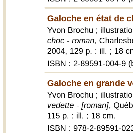
Galoche en état de c
Yvon Brochu ; illustrat
choc - roman
, Charlesb
2004, 129 p. : ill. ; 18 c
ISBN : 2-89591-004-9 (b
Galoche en grande v
Yvon Brochu ; illustrat
vedette - [roman]
, Québ
115 p. : ill. ; 18 cm.
ISBN : 978-2-89591-023