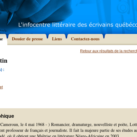
he
Dossier de presse
Liens
Contactez-nous
Retour aux résultats de la recher
tin
) :
et
phique
Cameroun, le 4 mai 1968 - ) Romancier, dramaturge, nouvelliste et poète, Lott
t professeur de français et journaliste. Il fait la majeure partie de ses études a
é, où il obtient une Maîtrise en littérature Négro-Africaine en 2003.
...