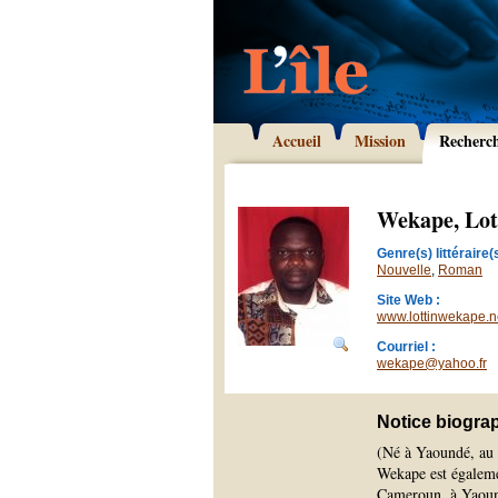
Accueil
Mission
Recherc
Wekape, Lot
Genre(s) littéraire(s
Nouvelle
,
Roman
Site Web :
www.lottinwekape.n
Courriel :
wekape@yahoo.fr
Notice biogra
(Né à Yaoundé, au 
Wekape est égalemen
Cameroun, à Yaound