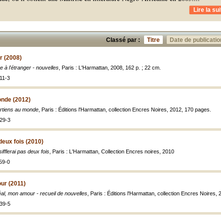
Lire la sui
Classé par :
Titre
Date de publicatio
r (2008)
 à l'étranger - nouvelles
, Paris : L'Harmattan, 2008, 162 p. ; 22 cm.
11-3
onde (2012)
rtiens au monde
, Paris : Éditions l'Harmattan, collection Encres Noires, 2012, 170 pages.
29-3
 deux fois (2010)
ifflerai pas deux fois
, Paris : L'Harmattan, Collection Encres noires, 2010
59-0
ur (2011)
al, mon amour - recueil de nouvelles
, Paris : Éditions l'Harmattan, collection Encres Noires, 
39-5