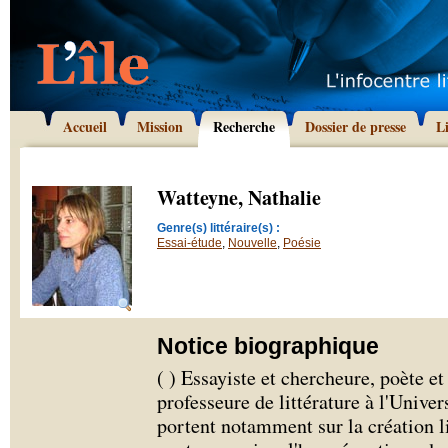
Accueil
Mission
Recherche
Dossier de presse
L
Watteyne, Nathalie
Genre(s) littéraire(s) :
Essai-étude
,
Nouvelle
,
Poésie
Notice biographique
( ) Essayiste et chercheure, poète e
professeure de littérature à l'Unive
portent notamment sur la création li