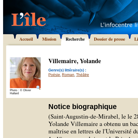
Accueil
Mission
Recherche
Dossier de presse
L
Villemaire, Yolande
Genre(s) littéraire(s) :
Poésie
,
Roman
,
Théâtre
Photo : © Olivier
Hallard
Notice biographique
(Saint-Augustin-de-Mirabel, le le 2
Yolande Villemaire a obtenu un bacc
maîtrise en lettres de l'Université