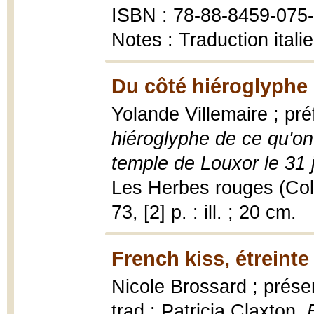
ISBN : 78-88-8459-075
Notes : Traduction ital
Du côté hiéroglyphe d
Yolande Villemaire ; p
hiéroglyphe de ce qu'on 
temple de Louxor le 31 j
Les Herbes rouges (Coll
73, [2] p. : ill. ; 20 cm.
French kiss, étreinte
Nicole Brossard ; présen
trad.: Patricia Claxton,