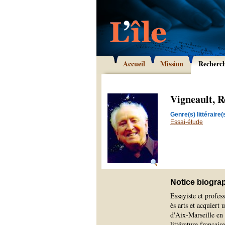
Accueil
Mission
Recherc
Vigneault, R
Genre(s) littéraire(s
Essai-étude
Notice biogra
Essayiste et profes
ès arts et acquiert 
d'Aix-Marseille en 
littérature français