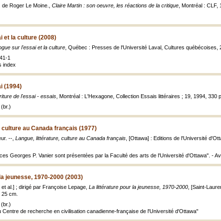
f. de Roger Le Moine.,
Claire Martin : son oeuvre, les réactions de la critique
, Montréal : CLF, 1
i et la culture (2008)
ogue sur l'essai et la culture
, Québec : Presses de l'Université Laval, Cultures québécoises, 20
41-1
 index
ai (1994)
riture de l'essai - essais
, Montréal : L'Hexagone, Collection Essais littéraires ; 19, 1994, 330 p
(br.)
, culture au Canada français (1977)
ur. --,
Langue, littérature, culture au Canada français
, [Ottawa] : Editions de l'Université d'O
es Georges P. Vanier sont présentées par la Faculté des arts de l'Université d'Ottawa". - Av.
 la jeunesse, 1970-2000 (2003)
et al.] ; dirigé par Françoise Lepage,
La littérature pour la jeunesse, 1970-2000
, [Saint-Laure
 ; 25 cm.
(br.)
u Centre de recherche en civilisation canadienne-française de l'Université d'Ottawa"