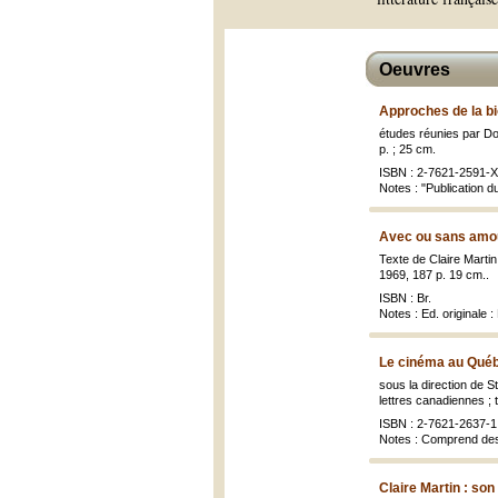
Oeuvres
Approches de la b
études réunies par Dom
p. ; 25 cm.
ISBN : 2-7621-2591-X 
Notes : "Publication d
Avec ou sans amou
Texte de Claire Martin
1969, 187 p. 19 cm..
ISBN : Br.
Notes : Ed. originale 
Le cinéma au Québ
sous la direction de St
lettres canadiennes ; 
ISBN : 2-7621-2637-1
Notes : Comprend des
Claire Martin : son