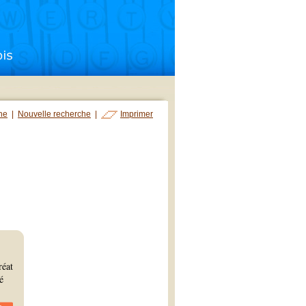
che
|
Nouvelle recherche
|
Imprimer
réat
é