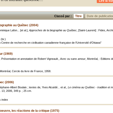
Lire la sui
Classé par :
Titre
Date de publicatio
iographie au Québec (2004)
inique Lafon... [et al.],
Approches de la biographie au Québec
, [Saint-Laurent] : Fides, Arc
(br.)
u Centre de recherche en civilisation canadienne-française de l'Université d'Ottawa"
r (1969)
. Présentation et annotation de Robert Vigneault.,
Avec ou sans amour
, Montréal, : Edition
: Montréal, Cercle du livre de France, 1958.
ec (2006)
éphane-Albert Boulais ; textes de, Yves Alcaïdé... et al.,
Le cinéma au Québec - tradition et m
t. 13, 2006, 349 p. ; 25 cm.
 index
 oeuvre, les réactions de la critique (1975)