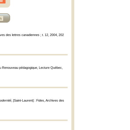
te
n
hives des lettres canadiennes ; t. 12, 2004, 202
s du Renouveau pédagogique, Lecture Québec,
odernité
, [Saint-Laurent] : Fides, Archives des