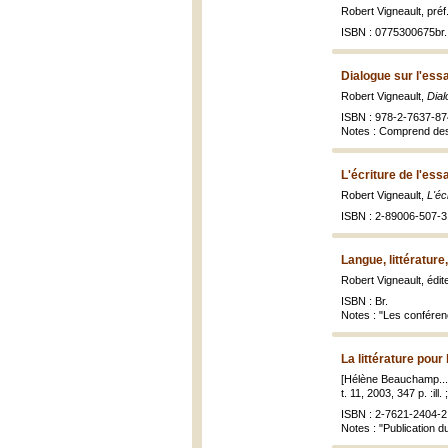
Robert Vigneault, pré
ISBN : 0775300675br.
Dialogue sur l'essa
Robert Vigneault,
Dial
ISBN : 978-2-7637-87
Notes : Comprend des
L'écriture de l'ess
Robert Vigneault,
L'éc
ISBN : 2-89006-507-3 
Langue, littérature
Robert Vigneault, édite
ISBN : Br.
Notes : "Les conférenc
La littérature pour
[Hélène Beauchamp... 
t. 11, 2003, 347 p. :ill.
ISBN : 2-7621-2404-2 
Notes : "Publication d