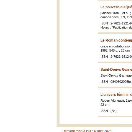
La nouvelle au Qu
[Michel Biron... et al.
canadiennes ; t.9, 199
ISBN : 2-7621-1921-9 
Notes : "Publication d
Le Roman contempo
dirigé en collaboratio
1992, 548 p. ; 25 cm.
ISBN : 2-7621-1612-0 
Saint-Denys Garnea
Saint-Denys Garneau 
ISBN : 0840502095br.
L'univers féminin 
Robert Vigneault,
L'un
22 cm.
ISBN : (Br.)
Dernière mise à jour : 6 juillet 2026