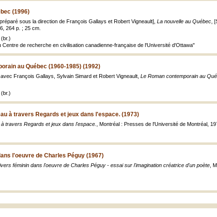
ébec (1996)
 ; préparé sous la direction de François Gallays et Robert Vigneault],
La nouvelle au Québec
, 
6, 264 p. ; 25 cm.
(br.)
u Centre de recherche en civilisation canadienne-française de l'Université d'Ottawa"
rain au Québec (1960-1985) (1992)
n avec François Gallays, Sylvain Simard et Robert Vigneault,
Le Roman contemporain au Qué
(br.)
u à travers Regards et jeux dans l'espace. (1973)
à travers Regards et jeux dans l'espace.
, Montréal : Presses de l'Université de Montréal, 1
dans l'oeuvre de Charles Péguy (1967)
ivers féminin dans l'oeuvre de Charles Péguy - essai sur l'imagination créatrice d'un poète
, M