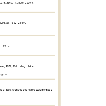
975, 216p. : ill., portr. ; 19cm.
08, xii, 75 p. ; 23 cm.
. ; 23 cm.
ttawa, 1977, 116p. :diag. ; 24cm.
-pr. --
nt] : Fides, Archives des lettres canadiennes ;