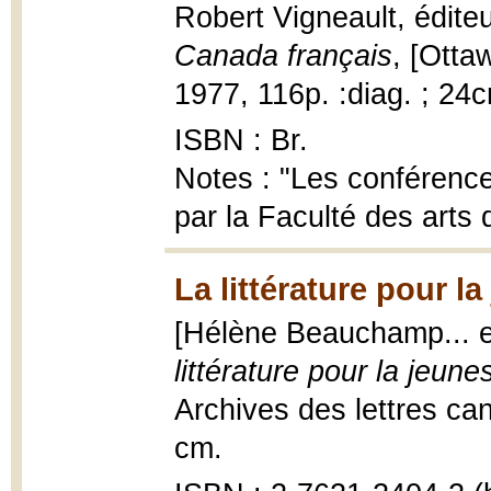
Robert Vigneault, éditeu
Canada français
, [Otta
1977, 116p. :diag. ; 24
ISBN : Br.
Notes : "Les conférenc
par la Faculté des arts d
La littérature pour l
[Hélène Beauchamp... et
littérature pour la jeun
Archives des lettres cana
cm.