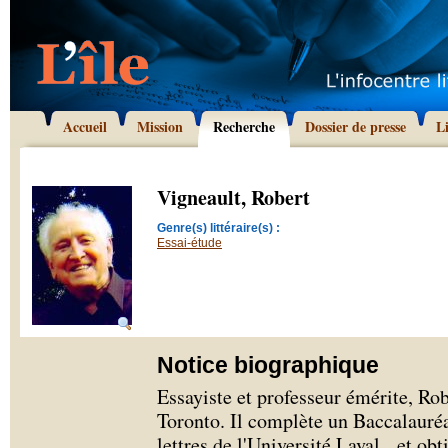
Accueil
Mission
Recherche
Dossier de presse
L
Vigneault, Robert
Genre(s) littéraire(s) :
Essai-étude
Notice biographique
Essayiste et professeur émérite, Ro
Toronto. Il complète un Baccalauréat
lettres de l'Université Laval, et obt