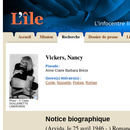
Accueil
Mission
Recherche
Dossier de presse
L
Vickers, Nancy
Pseudo :
Anne Claire Barbara Brèze
Genre(s) littéraire(s) :
Conte
,
Nouvelle
,
Poésie
,
Roman
Photo : © Claire
GUILLEMETTE
LAMIRANDE
Notice biographique
(Arvida, le 25 avril 1946 - ) Romanc