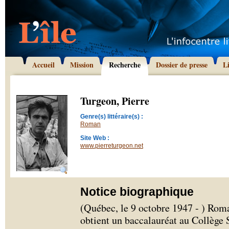
Accueil
Mission
Recherche
Dossier de presse
L
Turgeon, Pierre
Genre(s) littéraire(s) :
Roman
Site Web :
www.pierreturgeon.net
Notice biographique
(Québec, le 9 octobre 1947 - ) Roma
obtient un baccalauréat au Collège