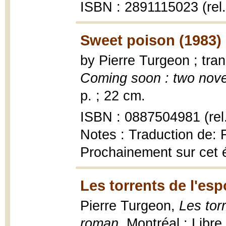
ISBN : 2891115023 (rel.
Sweet poison (1983)
by Pierre Turgeon ; tra
Coming soon : two nove
p. ; 22 cm.
ISBN : 0887504981 (rel
Notes : Traduction de: 
Prochainement sur cet 
Les torrents de l'esp
Pierre Turgeon,
Les torr
roman
, Montréal : Libr