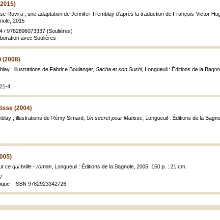
(2015)
esc Rovira ; une adaptation de Jennifer Tremblay d'après la traduction de François-Victor Hu
gnole, 2015
 / 9782896073337 (Soulières)
aboration avec Soulières
 (2008)
lay ; illustrations de Fabrice Boulanger,
Sacha et son Sushi
, Longueuil : Éditions de la Bagnol
21-4
isse (2004)
mblay ; illustrations de Rémy Simard,
Un secret pour Matisse
, Longueuil : Éditions de la Bagnol
2005)
t ce qui brille - roman
, Longueuil : Éditions de la Bagnole, 2005, 150 p. ; 21 cm.
7
rique : ISBN 9782923342726