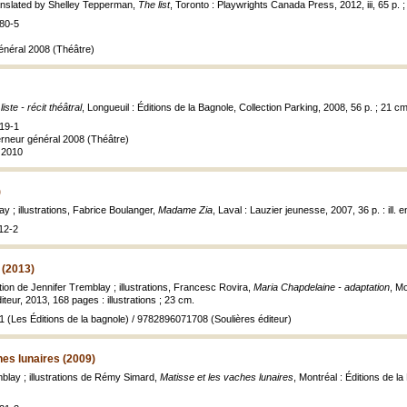
anslated by Shelley Tepperman,
The list
, Toronto : Playwrights Canada Press, 2012, iii, 65 p. 
80-5
énéral 2008 (Théâtre)
liste - récit théâtral
, Longueuil : Éditions de la Bagnole, Collection Parking, 2008, 56 p. ; 21 cm
19-1
rneur général 2008 (Théâtre)
 2010
)
ay ; illustrations, Fabrice Boulanger,
Madame Zia
, Laval : Lauzier jeunesse, 2007, 36 p. : ill. e
12-2
 (2013)
ion de Jennifer Tremblay ; illustrations, Francesc Rovira,
Maria Chapdelaine - adaptation
, Mo
teur, 2013, 168 pages : illustrations ; 23 cm.
(Les Éditions de la bagnole) / 9782896071708 (Soulières éditeur)
hes lunaires (2009)
mblay ; illustrations de Rémy Simard,
Matisse et les vaches lunaires
, Montréal : Éditions de la 