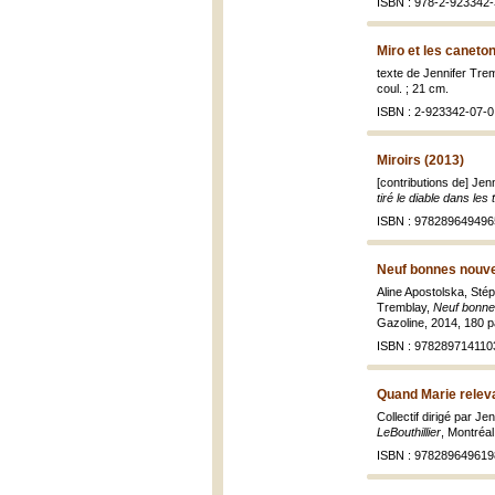
ISBN : 978-2-923342-
Miro et les caneton
texte de Jennifer Trem
coul. ; 21 cm.
ISBN : 2-923342-07-0
Miroirs (2013)
[contributions de] Jen
tiré le diable dans les t
ISBN : 978289649496
Neuf bonnes nouvell
Aline Apostolska, Sté
Tremblay,
Neuf bonnes
Gazoline, 2014, 180 p
ISBN : 978289714110
Quand Marie relevai
Collectif dirigé par J
LeBouthillier
, Montréal
ISBN : 978289649619