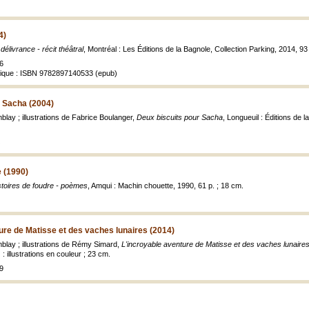
4)
délivrance - récit théâtral
, Montréal : Les Éditions de la Bagnole, Collection Parking, 2014, 9
6
ique : ISBN 9782897140533 (epub)
r Sacha (2004)
blay ; illustrations de Fabrice Boulanger,
Deux biscuits pour Sacha
, Longueuil : Éditions de la
e (1990)
stoires de foudre - poèmes
, Amqui : Machin chouette, 1990, 61 p. ; 18 cm.
ure de Matisse et des vaches lunaires (2014)
mblay ; illustrations de Rémy Simard,
L'incroyable aventure de Matisse et des vaches lunaire
: illustrations en couleur ; 23 cm.
9