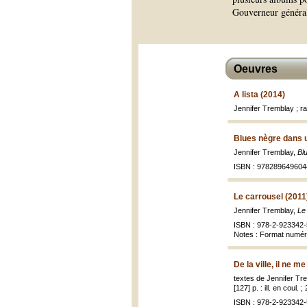
Gouverneur général
Oeuvres
A lista (2014)
Jennifer Tremblay ; r
Blues nègre dans 
Jennifer Tremblay,
Bl
ISBN : 978289649604
Le carrousel (2011
Jennifer Tremblay,
Le 
ISBN : 978-2-923342-
Notes : Format numé
De la ville, il ne m
textes de Jennifer Tr
[127] p. : ill. en coul. 
ISBN : 978-2-923342-