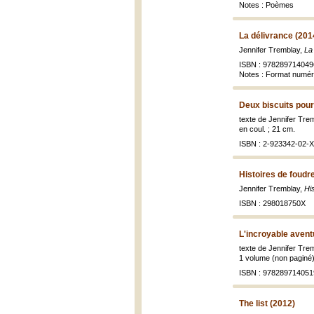
Notes : Poèmes
La délivrance (201
Jennifer Tremblay,
La 
ISBN : 978289714049
Notes : Format numér
Deux biscuits pou
texte de Jennifer Trem
en coul. ; 21 cm.
ISBN : 2-923342-02-X
Histoires de foudr
Jennifer Tremblay,
Hi
ISBN : 298018750X
L'incroyable avent
texte de Jennifer Tre
1 volume (non paginé) 
ISBN : 978289714051
The list (2012)