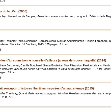
31-3
s du lac Vert (2006)
blay ; illustrations de Sampar,
Miro et les canetons du lac Vert
, Longueuil : Éditions de la Bagn
nifer Tremblay, India Desjardins, Caroline Allard, Mélikah Addelmoumen, Claudia Larochelle, D
oilettes
, Montréal : VLB éditeur, 2013, 155 pages ; 21 cm.
5
es d'ici et une bonne nouvelle d'ailleurs (à vous de trouver laquelle) (2014)
phane Berthomet, Camille Bouchard, Simon Boulerice, Max Férandon, Perrine Leblanc, Kettly M
 nouvelles d'ici et une bonne nouvelle d'ailleurs (à vous de trouver laquelle) - 10 h 04
, Montr
ages ; 19 cm.
3
t son jupon : histoires libertines inspirées d'un autre temps (2015)
ennifer Tremblay,
Quand Marie relevait son jupon : histoires libertines inspirées d'un autre tem
 : VLB, 2015
8