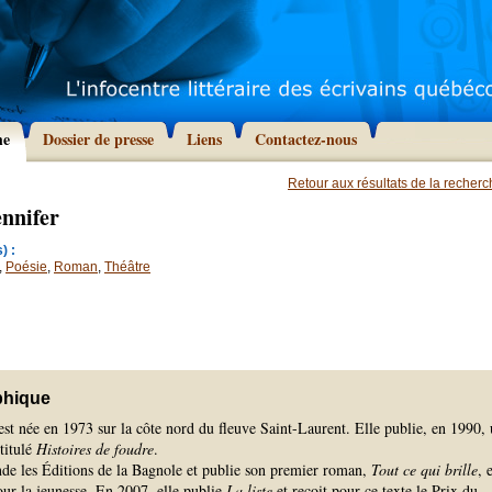
he
Dossier de presse
Liens
Contactez-nous
Retour aux résultats de la recher
nnifer
) :
,
Poésie
,
Roman
,
Théâtre
phique
st née en 1973 sur la côte nord du fleuve Saint-Laurent. Elle publie, en 1990,
ntitulé
Histoires de foudre
.
nde les Éditions de la Bagnole et publie son premier roman,
Tout ce qui brille
, 
ur la jeunesse. En 2007, elle publie
La liste
et reçoit pour ce texte le Prix du