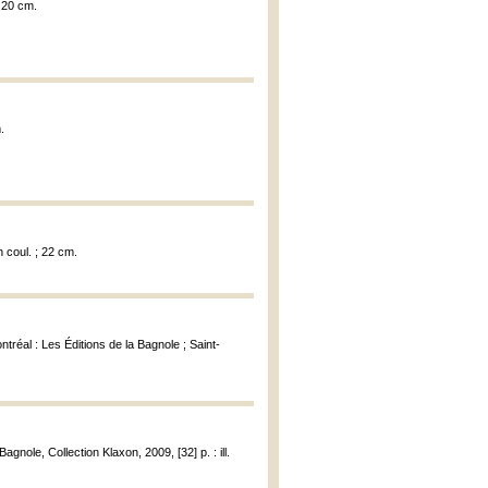
; 20 cm.
.
n coul. ; 22 cm.
ntréal : Les Éditions de la Bagnole ; Saint-
Bagnole, Collection Klaxon, 2009, [32] p. : ill.