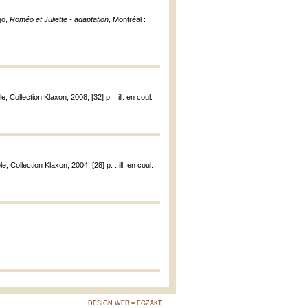
go,
Roméo et Juliette - adaptation
, Montréal :
e, Collection Klaxon, 2008, [32] p. : ill. en coul.
e, Collection Klaxon, 2004, [28] p. : ill. en coul.
DESIGN WEB = EGZAKT