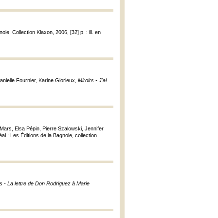
ole, Collection Klaxon, 2006, [32] p. : ill. en
anielle Fournier, Karine Glorieux,
Miroirs - J'ai
ars, Elsa Pépin, Pierre Szalowski, Jennifer
éal : Les Éditions de la Bagnole, collection
ps - La lettre de Don Rodriguez à Marie