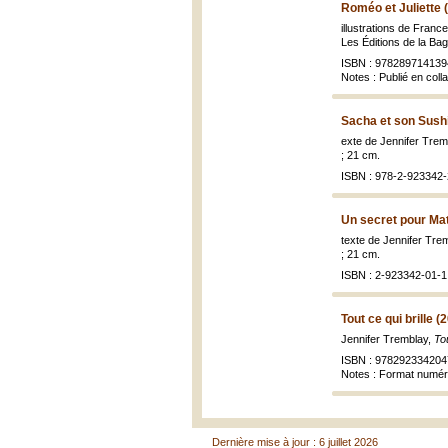
Roméo et Juliette 
illustrations de Franc
Les Éditions de la Ba
ISBN : 9782897141394
Notes : Publié en coll
Sacha et son Sushi
exte de Jennifer Tremb
; 21 cm.
ISBN : 978-2-923342-
Un secret pour Mat
texte de Jennifer Tre
; 21 cm.
ISBN : 2-923342-01-1
Tout ce qui brille (
Jennifer Tremblay,
Tou
ISBN : 978292334204
Notes : Format numé
Dernière mise à jour : 6 juillet 2026