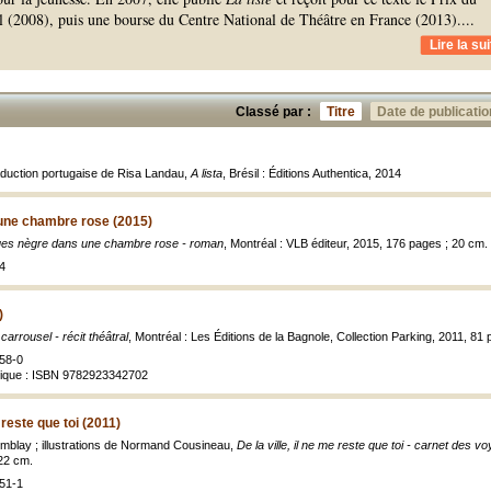
 (2008), puis une bourse du Centre National de Théâtre en France (2013).
...
Lire la sui
Classé par :
Titre
Date de publicatio
aduction portugaise de Risa Landau,
A lista
, Brésil : Éditions Authentica, 2014
une chambre rose (2015)
ues nègre dans une chambre rose - roman
, Montréal : VLB éditeur, 2015, 176 pages ; 20 cm.
4
)
carrousel - récit théâtral
, Montréal : Les Éditions de la Bagnole, Collection Parking, 2011, 81 
58-0
rique : ISBN 9782923342702
e reste que toi (2011)
emblay ; illustrations de Normand Cousineau,
De la ville, il ne me reste que toi - carnet des v
; 22 cm.
51-1