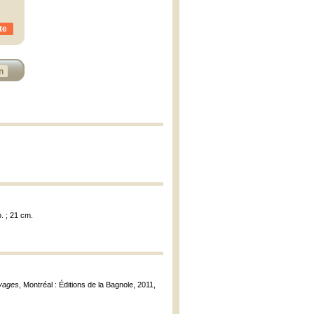
te
n
p. ; 21 cm.
oyages
, Montréal : Éditions de la Bagnole, 2011,