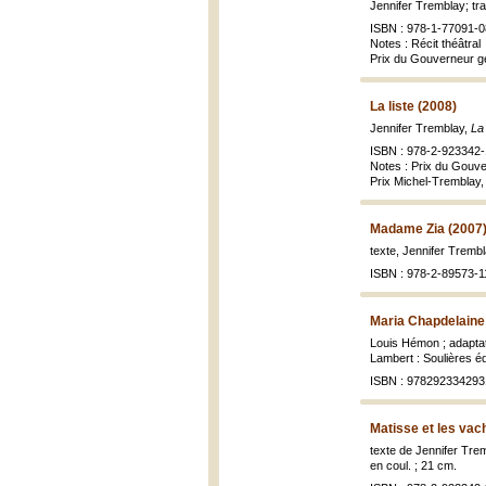
Jennifer Tremblay; tr
ISBN : 978-1-77091-0
Notes : Récit théâtral
Prix du Gouverneur g
La liste (2008)
Jennifer Tremblay,
La 
ISBN : 978-2-923342-
Notes : Prix du Gouve
Prix Michel-Tremblay,
Madame Zia (2007
texte, Jennifer Trembl
ISBN : 978-2-89573-1
Maria Chapdelaine
Louis Hémon ; adaptat
Lambert : Soulières édi
ISBN : 9782923342931 
Matisse et les vac
texte de Jennifer Tre
en coul. ; 21 cm.