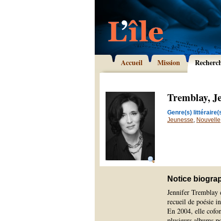
Accueil
Mission
Recherc
Tremblay, Je
Genre(s) littéraire(s
Jeunesse
,
Nouvelle
Notice biogra
Jennifer Tremblay e
recueil de poésie i
En 2004, elle cofo
plusieurs albums po