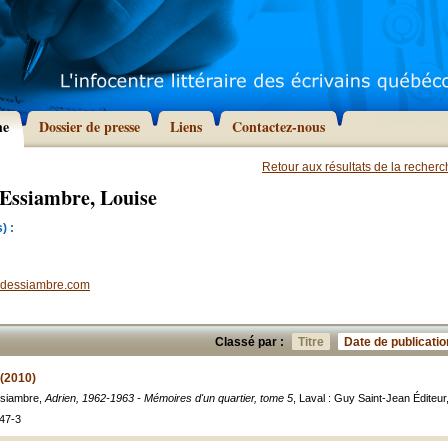
he
Dossier de presse
Liens
Contactez-nous
Retour aux résultats de la recher
Essiambre, Louise
) :
ydessiambre.com
Classé par :
Titre
Date de publicatio
 (2010)
ssiambre,
Adrien, 1962-1963 - Mémoires d'un quartier, tome 5
, Laval : Guy Saint-Jean Éditeur
47-3