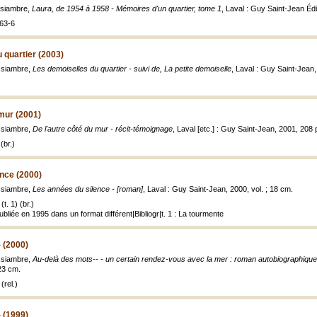
ssiambre,
Laura, de 1954 à 1958 - Mémoires d'un quartier, tome 1
, Laval : Guy Saint-Jean Édi
63-6
 quartier (2003)
ssiambre,
Les demoiselles du quartier - suivi de, La petite demoiselle
, Laval : Guy Saint-Jean
 mur (2001)
ssiambre,
De l'autre côté du mur - récit-témoignage
, Laval [etc.] : Guy Saint-Jean, 2001, 208 
(br.)
nce (2000)
ssiambre,
Les années du silence - [roman]
, Laval : Guy Saint-Jean, 2000, vol. ; 18 cm.
t. 1) (br.)
ubliée en 1995 dans un format différent|Bibliogr|t. 1 : La tourmente
 (2000)
ssiambre,
Au-delà des mots-- - un certain rendez-vous avec la mer : roman autobiographique
 23 cm.
(rel.)
 (1999)