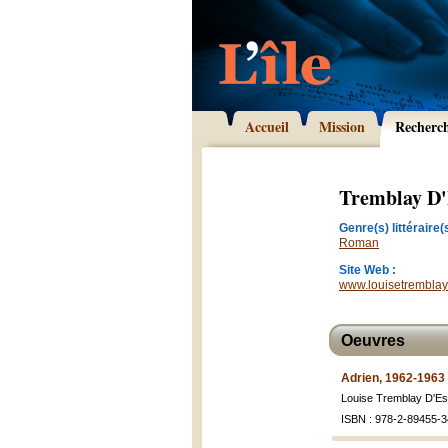
Accueil
Mission
Recherc
Tremblay D'
Genre(s) littéraire(s
Roman
Site Web :
www.louisetrembla
Oeuvres
Adrien, 1962-1963
Louise Tremblay D'E
ISBN : 978-2-89455-3