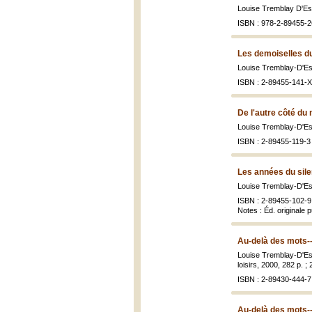
Louise Tremblay D'E
ISBN : 978-2-89455-2
Les demoiselles du
Louise Tremblay-D'E
ISBN : 2-89455-141-X
De l'autre côté du
Louise Tremblay-D'E
ISBN : 2-89455-119-3 
Les années du sile
Louise Tremblay-D'E
ISBN : 2-89455-102-9 (
Notes : Éd. originale p
Au-delà des mots--
Louise Tremblay-D'E
loisirs, 2000, 282 p. ;
ISBN : 2-89430-444-7 
Au-delà des mots--