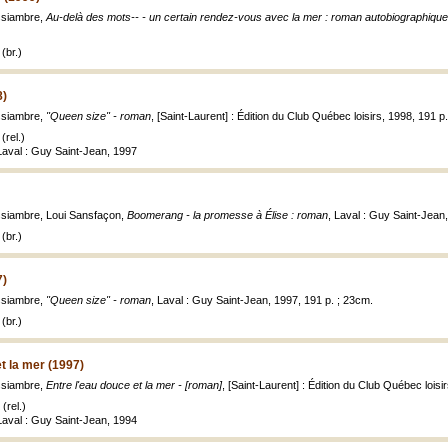
ssiambre,
Au-delà des mots-- - un certain rendez-vous avec la mer : roman autobiographique
(br.)
8)
ssiambre,
"Queen size" - roman
, [Saint-Laurent] : Édition du Club Québec loisirs, 1998, 191 p
(rel.)
 Laval : Guy Saint-Jean, 1997
siambre, Loui Sansfaçon,
Boomerang - la promesse à Élise : roman
, Laval : Guy Saint-Jean
(br.)
7)
ssiambre,
"Queen size" - roman
, Laval : Guy Saint-Jean, 1997, 191 p. ; 23cm.
(br.)
t la mer (1997)
ssiambre,
Entre l'eau douce et la mer - [roman]
, [Saint-Laurent] : Édition du Club Québec loisi
(rel.)
 Laval : Guy Saint-Jean, 1994