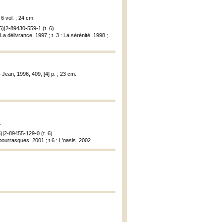
 6 vol. ; 24 cm.
5)|2-89430-559-1 (t. 6)
La délivrance. 1997 ; t. 3 : La sérénité. 1998 ;
-Jean, 1996, 409, [4] p. ; 23 cm.
.
5)|2-89455-129-0 (t. 6)
es bourrasques. 2001 ; t.6 : L'oasis. 2002