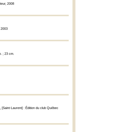
teur, 2008
, 2003
p. ; 23 cm.
, [Saint-Laurent] : Édition du club Québec