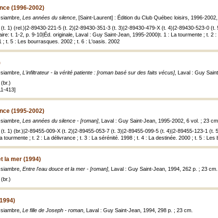
ence (1996-2002)
ssiambre,
Les années du silence
, [Saint-Laurent] : Édition du Club Québec loisirs, 1996-2002,
t. 1) (rel.)|2-89430-221-5 (t. 2)|2-89430-351-3 (t. 3)|2-89430-479-X (t. 4)|2-89430-523-0 (t. 
: t. 1-2, p. 9-10|Éd. originale, Laval : Guy Saint-Jean, 1995-2000|t. 1 : La tourmente ; t. 2 : 
1 ; t. 5 : Les bourrasques. 2002 ; t. 6 : L'oasis. 2002
)
ssiambre,
L'infiltrateur - la vérité patiente : [roman basé sur des faits vécus]
, Laval : Guy Saint
(br.)
11-413]
ence (1995-2002)
ssiambre,
Les années du silence - [roman]
, Laval : Guy Saint-Jean, 1995-2002, 6 vol. ; 23 cm
t. 1) (br.)|2-89455-009-X (t. 2)|2-89455-053-7 (t. 3)|2-89455-099-5 (t. 4)|2-89455-123-1 (t. 
La tourmente ; t. 2 : La délivrance ; t. 3 : La sérénité. 1998 ; t. 4 : La destinée. 2000 ; t. 5 : L
t la mer (1994)
ssiambre,
Entre l'eau douce et la mer - [roman]
, Laval : Guy Saint-Jean, 1994, 262 p. ; 23 cm.
(br.)
(1994)
ssiambre,
Le fille de Joseph - roman
, Laval : Guy Saint-Jean, 1994, 298 p. ; 23 cm.