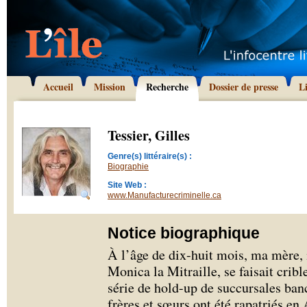
Accueil
Mission
Recherche
Dossier de presse
L
Tessier, Gilles
Genre(s) littéraire(s) :
Biographie
Site Web :
www.Manufacturecriminelle.ca
Notice biographique
À l’âge de dix-huit mois, ma mère,
Monica la Mitraille, se faisait cribl
série de hold-up de succursales ba
frères et sœurs ont été rapatriés en