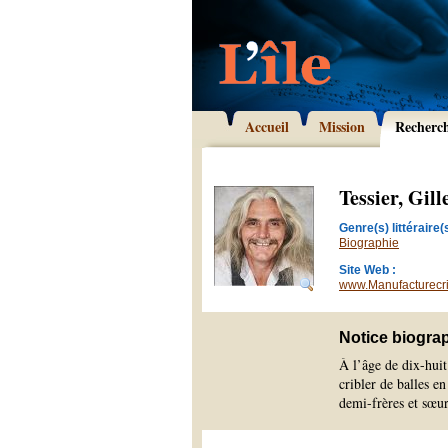
Accueil
Mission
Recherc
Tessier, Gill
Genre(s) littéraire(s
Biographie
Site Web :
www.Manufacturecri
Notice biogra
À l’âge de dix-hui
cribler de balles e
demi-frères et sœur