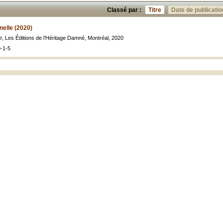
Classé par :
Titre
Date de publicatio
elle (2020)
e
, Les Éditions de l’Héritage Damné, Montréal, 2020
-1-5