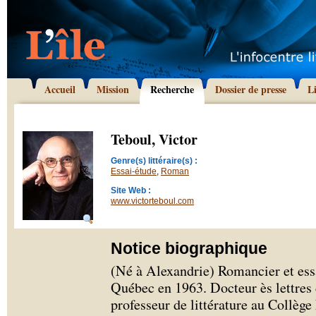
Accueil
Mission
Recherche
Dossier de presse
L
Teboul, Victor
Genre(s) littéraire(s) :
Essai-étude
,
Roman
Site Web :
www.victorteboul.com
Notice biographique
(Né à Alexandrie) Romancier et ess
Québec en 1963. Docteur ès lettres d
professeur de littérature au Collège