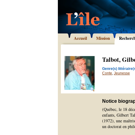
Accueil
Mission
Recherc
Talbot, Gilb
Genre(s) littéraire(s
Conte
,
Jeunesse
Notice biogra
(Québec, le 18 déc
enfants, Gilbert Ta
(1972), une maîtri
un doctorat en phi