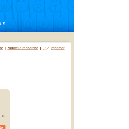
che
|
Nouvelle recherche
|
Imprimer
s
 et
te