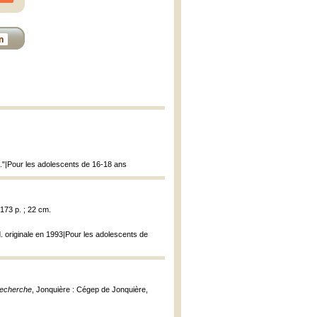
n
s."|Pour les adolescents de 16-18 ans
173 p. ; 22 cm.
d. originale en 1993|Pour les adolescents de
recherche
, Jonquière : Cégep de Jonquière,