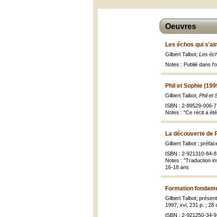
Oeuvres
Les échos qui s'ai
Gilbert Talbot,
Les éch
Notes : Publié dans l
Phil et Sophie (199
Gilbert Talbot,
Phil et 
ISBN : 2-89529-006-7 
Notes : "Ce récit a é
La découverte de P
Gilbert Talbot ; préf
ISBN : 2-921310-84-8 
Notes : "Traduction in
16-18 ans
Formation fondame
Gilbert Talbot; présen
1997, xvi, 231 p. ; 28
ISBN : 2-921250-34-9 (