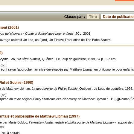
Classé par :
Titre
Date de publicatio
ment (2001)
os qui s'aiment - Conte philosophique pour enfants
, JCL, 2001
'ouvrage collectif Un Lac, un Fjord, Un Fleuve|Traduction de The Echo Sisters
9)
Sophie - ou, De l'être humain
, Québec : Le Loup de gouttière, 1999, 84 p. ; 22 cm.
(br.)
té écrit selon l'approche narrative développée par Matthew Lipman en philosophie pour enfant
hil et Sophie (1998)
ace de Matthew Lipman,
La découverte de Phil et Sophie
, Québec : Le Loup de gouttière, 1998, 
(br.)
spirée du texte original Harry Stottlemeier's discovery de Matthew Lipman." - P. [2]|Roman|É
ntale et philosophie de Matthew Lipman (1997)
té par Marie Bolduc,
Formation fondamentale et philosophie de Matthew Lipman - rapport de 
 cm.
rel. à spirale)